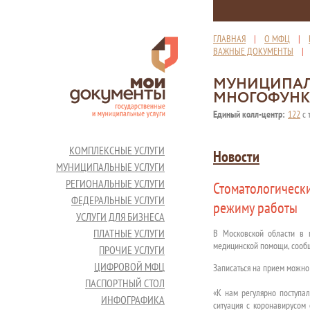
ГЛАВНАЯ
|
О МФЦ
|
ВАЖНЫЕ ДОКУМЕНТЫ
МУНИЦИПАЛ
МНОГОФУНК
Единый колл-центр:
122
с 
КОМПЛЕКСНЫЕ УСЛУГИ
Новости
МУНИЦИПАЛЬНЫЕ УСЛУГИ
РЕГИОНАЛЬНЫЕ УСЛУГИ
Стоматологическ
ФЕДЕРАЛЬНЫЕ УСЛУГИ
режиму работы
УСЛУГИ ДЛЯ БИЗНЕСА
ПЛАТНЫЕ УСЛУГИ
В Московской области в 
медицинской помощи, сообщ
ПРОЧИЕ УСЛУГИ
ЦИФРОВОЙ МФЦ
Записаться на прием можн
ПАСПОРТНЫЙ СТОЛ
«К нам регулярно поступа
ИНФОГРАФИКА
ситуация с коронавирусом