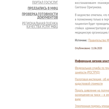
ПОРТАЛ ГОСУСЛУГ
восстанавливаем плановую
Светлана Стригункова.
ПРЕДЗАПИСЬ В МФЦ
ПРОВЕРКА ГОТОВНОСТИ
В ведомстве отметили, что
ДОКУМЕНТОВ
в поликлинику только в пер
РЕГИОНАЛЬНАЯ ОЦЕНКА
пациентам будет проводить
КАЧЕСТВА УСЛУГ МФЦ
стойках администраторов у
медицинскую организацию. 
Источник:
Правительство М
Опубликовано:
11.06.2020
Информация органов влас
Федеральная служба по тру
занятости (РОСТРУД)
Налоговая инспекция - об 
кадастровой стоимости
Подать заявление на получ
разрешения на такси — в э
виде
Электронная подпись упрощ