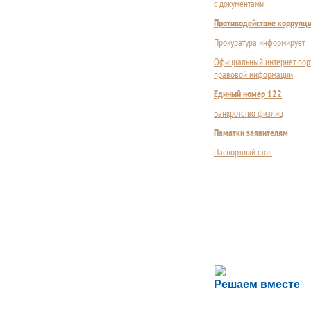
с документами
Противодействие коррупц
Прокуратура информирует
Официальный интернет-пор
правовой информации
Единый номер 122
Банкротство физлиц
Памятки заявителям
Паспортный стол
Сложности с пол
Решаем вместе
Сообщите об этом