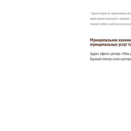
* Данная форма не предназначена дл
предоставляет возможность направить 
позднее 8 рабочих дней после дня его р
Муниципальное казенн
муниципальных услуг г
Адрес офиса центра «Мои
Единый номер колл-центр