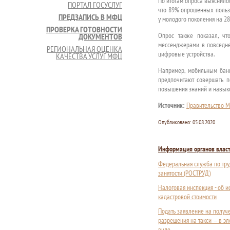
По итогам опроса выяснило
ПОРТАЛ ГОСУСЛУГ
что 89% опрошенных пользу
ПРЕДЗАПИСЬ В МФЦ
у молодого поколения на 28
ПРОВЕРКА ГОТОВНОСТИ
Опрос также показал, чт
ДОКУМЕНТОВ
мессенджерами в повседне
РЕГИОНАЛЬНАЯ ОЦЕНКА
цифровые устройства.
КАЧЕСТВА УСЛУГ МФЦ
Например, мобильным банк
предпочитают совершать по
повышения знаний и навык
Источник:
Правительство М
Опубликовано:
05.08.2020
Информация органов влас
Федеральная служба по тру
занятости (РОСТРУД)
Налоговая инспекция - об 
кадастровой стоимости
Подать заявление на получ
разрешения на такси — в э
виде