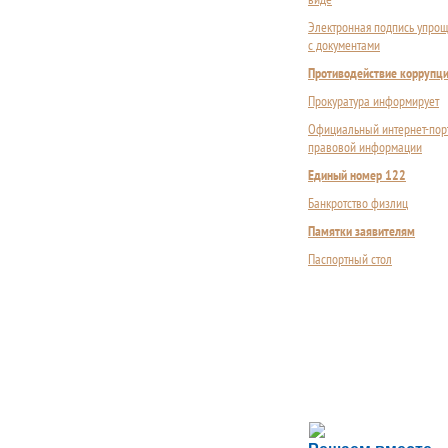
Электронная подпись упрощ
с документами
Противодействие коррупц
Прокуратура информирует
Официальный интернет-пор
правовой информации
Единый номер 122
Банкротство физлиц
Памятки заявителям
Паспортный стол
Сложности с пол