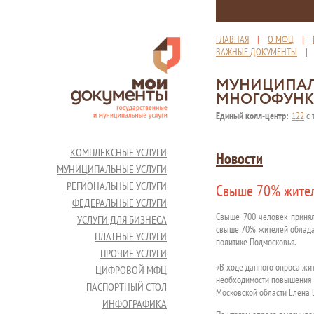
ГЛАВНАЯ
|
О МФЦ
|
ВАЖНЫЕ ДОКУМЕНТЫ
МУНИЦИПАЛ
МНОГОФУНК
Единый колл-центр:
122
с 
КОМПЛЕКСНЫЕ УСЛУГИ
Новости
МУНИЦИПАЛЬНЫЕ УСЛУГИ
РЕГИОНАЛЬНЫЕ УСЛУГИ
Свыше 70% жител
ФЕДЕРАЛЬНЫЕ УСЛУГИ
Свыше 700 человек принял
УСЛУГИ ДЛЯ БИЗНЕСА
свыше 70% жителей обладаю
ПЛАТНЫЕ УСЛУГИ
политике Подмосковья.
ПРОЧИЕ УСЛУГИ
«В ходе данного опроса жи
ЦИФРОВОЙ МФЦ
необходимости повышения з
ПАСПОРТНЫЙ СТОЛ
Московской области Елена 
ИНФОГРАФИКА