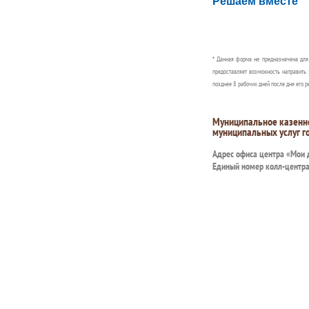
Решаем вместе
Сообщите об этом
* Данная форма не предназначена дл
предоставляет возможность направить 
позднее 8 рабочих дней после дня его р
Муниципальное казенн
муниципальных услуг г
Адрес офиса центра «Мои
Единый номер колл-центр