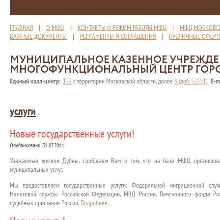
ГЛАВНАЯ
|
О МФЦ
|
КОНТАКТЫ И РЕЖИМ РАБОТЫ МФЦ
|
МФЦ МОСКОВС
ВАЖНЫЕ ДОКУМЕНТЫ
|
РЕГЛАМЕНТЫ И СОГЛАШЕНИЯ
|
ПУБЛИЧНЫЕ ОФЕР
МУНИЦИПАЛЬНОЕ КАЗЕННОЕ УЧРЕЖД
МНОГОФУНКЦИОНАЛЬНЫЙ ЦЕНТР ГОР
Единый колл-центр:
122
с территории Московской области, далее
3 (доб. 52251)
,
E-m
услуги
Новые государственные услуги!
Опубликовано:
31.07.2014
Уважаемые жители Дубны, сообщаем Вам о том, что на базе МФЦ организова
муниципальных услуг.
Мы предоставляем государственные услуги: Федеральной миграционной слу
Налоговой службы Российской Федерации, МВД России, Пенсионного фонда Ро
судебных приставов России,
Подробнее