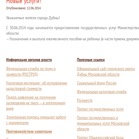
Новые услуги!
Опубликовано:
12.06.2014
Уважаемые жители города Дубны!
С 30.06.2014 года начинается предоставление государственных услуг Министерст
области:
— Назначение и выплата ежемесячного пособия на ребенка (в части приема докумен
Информация органов власти
Полезные ссылки
Федеральная служба по труду и
Официальный сайт городского округа
занятости (РОСТРУД)
Дубны Московской области
Налоговая инспекция - об исправлении
Социальный фонд России
кадастровой стоимости
Федеральная налоговая служба
Подать заявление на получение
Росреестр
разрешения на такси — в электронном
виде
Портал государственных услуг
Электронная подпись упрощает работу
Портал государственных и
с документами
муниципальных услуг Московской
области
Противодействие коррупции
Портал Общероссийской базы