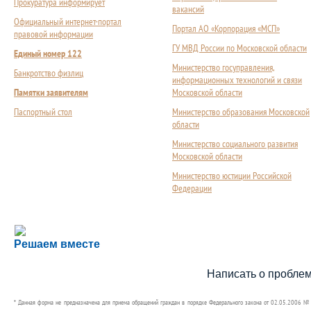
Прокуратура информирует
вакансий
Официальный интернет-портал
Портал АО «Корпорация «МСП»
правовой информации
ГУ МВД России по Московской области
Единый номер 122
Министерство госуправления,
Банкротство физлиц
информационных технологий и связи
Памятки заявителям
Московской области
Паспортный стол
Министерство образования Московской
области
Министерство социального развития
Московской области
Министерство юстиции Российской
Федерации
Сложности с получением социальной выплаты или 
Решаем вместе
Сообщите об этом
Написать о пробле
* Данная форма не предназначена для приема обращений граждан в порядке Федерального закона от 02.05.2006 №