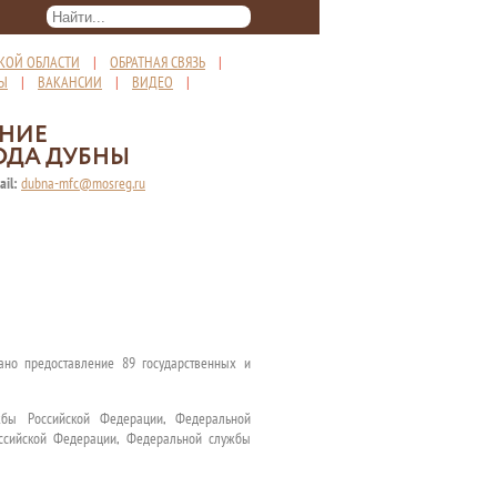
КОЙ ОБЛАСТИ
|
ОБРАТНАЯ СВЯЗЬ
|
ТЫ
|
ВАКАНСИИ
|
ВИДЕО
|
ЕНИЕ
ОДА ДУБНЫ
ail:
dubna-mfc@mosreg.ru
но предоставление 89 государственных и
жбы Российской Федерации, Федеральной
ссийской Федерации, Федеральной службы