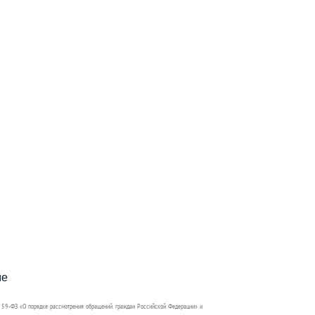
пособия?
ме
 59-ФЗ «О порядке рассмотрения обращений граждан Российской Федерации» и