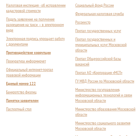
Налоговая инспекция - об исправлении
Социальный фонд России
кадастровой стоимости
Федеральная налоговая служба
Подать заявление на получение
Росреестр
разрешения на такси — в электронном
виде
Портал государственных услуг
Электронная подпись упрощает работу
Портал государственных и
с документами
муниципальных услуг Московской
области
Противодействие коррупции
Портал Общероссийской базы
Прокуратура информирует
вакансий
Официальный интернет-портал
Портал АО «Корпорация «МСП»
правовой информации
ГУ МВД России по Московской области
Единый номер 122
Министерство госуправления,
Банкротство физлиц
информационных технологий и связи
Памятки заявителям
Московской области
Паспортный стол
Министерство образования Московской
области
Министерство социального развития
Московской области