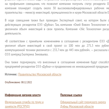
на профильном совещании, что позволит компании получить статус резидента 
компания планирует создать около 30 высококвалифицированных рабочих мес
правительства – министр инвестиций, промышленности и науки Московской области 
В ходе совещания также был проведен Экспертный совет, на котором были с
действующих резидентов ОЭЗ «Дубна». Так, компании «Окей Вижен Технологии» и
увеличили объем инвестиций в свои проекты. Компания «Эйс Технологии» расш
деятельности.
«В соответствии с принятыми изменениями в соглашения с резидентами ОЭЗ «
увеличит объем инвестиций в свой проект со 100 млн до 275,3 млн рублей
коммутационной техники увеличится с 233,7 млн до 443 млн рублей», — рассказал
ОЭЗ зампред Екатерина Зиновьева.
Она также подчеркнула, что внесенные в соглашения изменения будут способс
предприятий-резидентов ОЭЗ «Дубна» и продвижению их инновационной продукции 
Источник:
Правительство Московской области
Опубликовано:
08.12.2022
Информация органов власти
Полезные ссылки
Федеральная служба по труду и
Официальный сайт городского округа
занятости (РОСТРУД)
Дубны Московской области