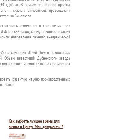
ОЭЗ «Дубна». В рамках реализации проекта
т», — сказала заместитель председателя
Екатерина Зиновьева.
огласованы изменения в соглашения трех
 Дубненский завод коммутационной техники
ирила направления технико-внедренческой
Дубна» компания «Окей Вижен Технологии»
. Объем инвестиций Дубненского завода
а о новых инвестиционных планах резидентов
твовать развитию научно-производственных
на рынки.
Как выбрать лучшее время для
визита в Центр "Мои документы"?