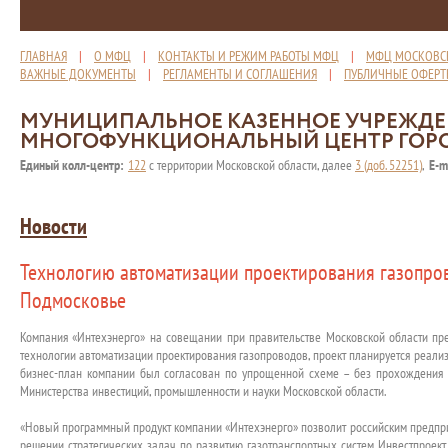
ГЛАВНАЯ
|
О МФЦ
|
КОНТАКТЫ И РЕЖИМ РАБОТЫ МФЦ
|
МФЦ МОСКОВС
ВАЖНЫЕ ДОКУМЕНТЫ
|
РЕГЛАМЕНТЫ И СОГЛАШЕНИЯ
|
ПУБЛИЧНЫЕ ОФЕР
МУНИЦИПАЛЬНОЕ КАЗЕННОЕ УЧРЕЖД
МНОГОФУНКЦИОНАЛЬНЫЙ ЦЕНТР ГОР
Единый колл-центр:
122
с территории Московской области, далее
3 (доб. 52251)
,
E-m
Новости
Технологию автоматизации проектирования газопро
Подмосковье
Компания «Интехэнерго» на совещании при правительстве Московской области пр
технологии автоматизации проектирования газопроводов, проект планируется реализ
бизнес-план компании был согласован по упрощенной схеме – без прохождения Э
Министерства инвестиций, промышленности и науки Московской области.
«Новый программный продукт компании «Интехэнерго» позволит российским предпри
решении стратегических задач по развитию газотранспортных систем. Инвестпроек