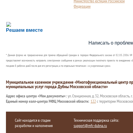
Министерство юстиции Российской
Федерации
Сложности с получением социальной выплаты или 
Решаем вместе
Сообщите об этом
Написать о пробле
* Данная форма не предназначена для приема обращений граждан в порядке Федерального закона от 02.05.2006 №
предоставляет возможность направить электронное сообщение в рамках реализации пилотного проекта по внедрению «Е
позднее 8 рабочих дней после дня его регистрации, а по отдельным тематикам – в укороченные сроки.
Муниципальное казенное учреждение «Многофункциональный центр пр
муниципальных услуг города Дубны Московской области»
Адрес офиса центра «Мои документы»:
ул. Станционная, д. 32, Московская область, г
Единый номер колл-центра МФЦ Московской области:
122
с территории Московско
Сайт находится в стадии
Техническая поддержка сайта:
разработки и наполнения
support@mfc-dubna.ru