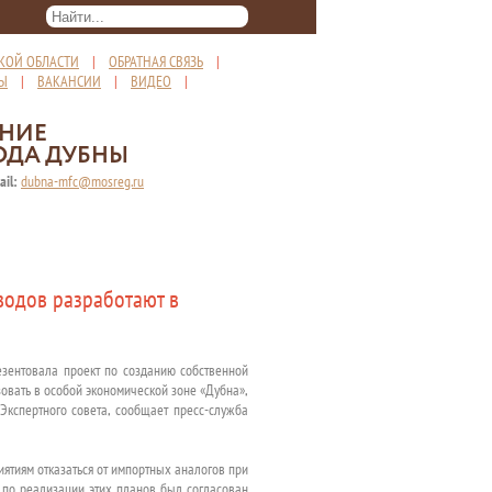
КОЙ ОБЛАСТИ
|
ОБРАТНАЯ СВЯЗЬ
|
ТЫ
|
ВАКАНСИИ
|
ВИДЕО
|
ЕНИЕ
ОДА ДУБНЫ
ail:
dubna-mfc@mosreg.ru
водов разработают в
езентовала проект по созданию собственной
овать в особой экономической зоне «Дубна»,
кспертного совета, сообщает пресс-служба
ятиям отказаться от импортных аналогов при
т по реализации этих планов был согласован