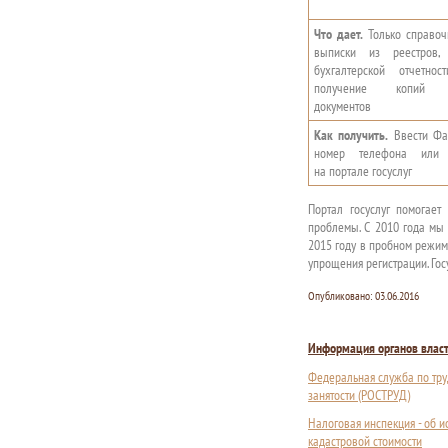
Что дает.
Только справоч
выписки из реестров,
бухгалтерской отчетнос
получение копий н
документов
Как получить.
Ввести Фа
номер телефона или 
на портале госуслуг
Портал госуслуг помогает
проблемы. С 2010 года мы 
2015 году в пробном режиме
упрощения регистрации. Гос
Опубликовано:
03.06.2016
Информация органов влас
Федеральная служба по тру
занятости (РОСТРУД)
Налоговая инспекция - об 
кадастровой стоимости