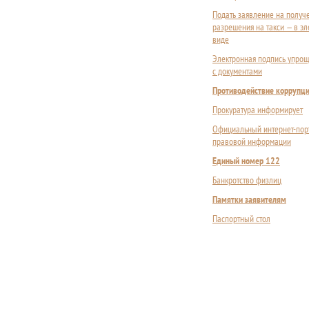
Подать заявление на получ
разрешения на такси — в э
виде
Электронная подпись упрощ
с документами
Противодействие коррупц
Прокуратура информирует
Официальный интернет-пор
правовой информации
Единый номер 122
Банкротство физлиц
Памятки заявителям
Паспортный стол