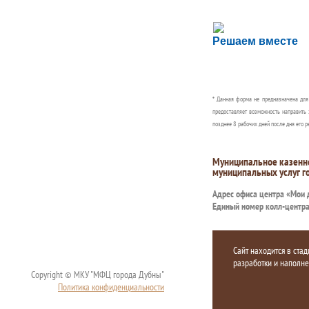
Сложности с пол
Решаем вместе
Сообщите об этом
* Данная форма не предназначена дл
предоставляет возможность направить 
позднее 8 рабочих дней после дня его р
Муниципальное казенн
муниципальных услуг г
Адрес офиса центра «Мои
Единый номер колл-центр
Сайт находится в стад
разработки и наполн
Copyright © МКУ "МФЦ города Дубны"
Политика конфиденциальности