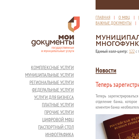
ГЛАВНАЯ
|
О МФЦ
|
ВАЖНЫЕ ДОКУМЕНТЫ
МУНИЦИПАЛ
МНОГОФУНК
Единый колл-центр:
122
с 
КОМПЛЕКСНЫЕ УСЛУГИ
Новости
МУНИЦИПАЛЬНЫЕ УСЛУГИ
РЕГИОНАЛЬНЫЕ УСЛУГИ
Теперь зарегистр
ФЕДЕРАЛЬНЫЕ УСЛУГИ
Теперь зарегистрироваться
УСЛУГИ ДЛЯ БИЗНЕСА
отделение банка, которое 
ПЛАТНЫЕ УСЛУГИ
клиентом банка необязатель
ПРОЧИЕ УСЛУГИ
ЦИФРОВОЙ МФЦ
ПАСПОРТНЫЙ СТОЛ
ИНФОГРАФИКА