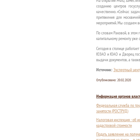
На открытии МФЦ заместите
созданию центров госусл
качественно. «Сейчас зада
притяжения для москвичей
мероприятий. Мы создаем во
По словам Раковой, в этом 
капитальному ремонту уже 
Сегодня в столице работает
ЮЗАО и ЮАО и Дворец госус
выдачи документов, а такж
Источник:
Экспертный цент
Опубликовано:
20.02.2020
Информация органов влас
Федеральная служба по тру
занятости (РОСТРУД)
Налоговая инспекция - об 
кадастровой стоимости
Подать заявление на получ
разрешения на такси — в э