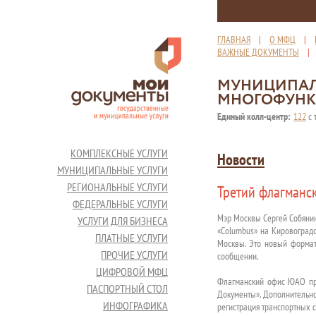
ГЛАВНАЯ
|
О МФЦ
|
ВАЖНЫЕ ДОКУМЕНТЫ
МУНИЦИПАЛ
МНОГОФУНК
Единый колл-центр:
122
с 
КОМПЛЕКСНЫЕ УСЛУГИ
Новости
МУНИЦИПАЛЬНЫЕ УСЛУГИ
РЕГИОНАЛЬНЫЕ УСЛУГИ
Третий флагманс
ФЕДЕРАЛЬНЫЕ УСЛУГИ
Мэр Москвы Сергей Собянин
УСЛУГИ ДЛЯ БИЗНЕСА
«Columbus» на Кировоградс
ПЛАТНЫЕ УСЛУГИ
Москвы. Это новый формат
ПРОЧИЕ УСЛУГИ
сообщении.
ЦИФРОВОЙ МФЦ
Флагманский офис ЮАО пре
ПАСПОРТНЫЙ СТОЛ
Документы». Дополнительно
ИНФОГРАФИКА
регистрация транспортных 