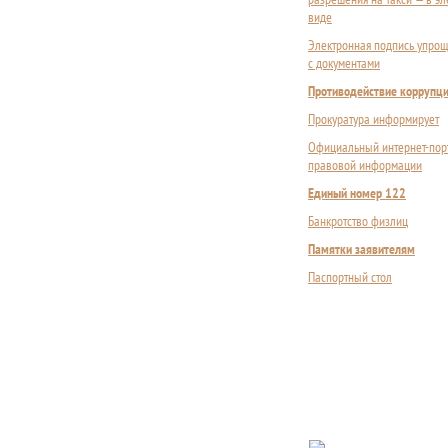
виде
Электронная подпись упрощ
с документами
Противодействие коррупц
Прокуратура информирует
Официальный интернет-пор
правовой информации
Единый номер 122
Банкротство физлиц
Памятки заявителям
Паспортный стол