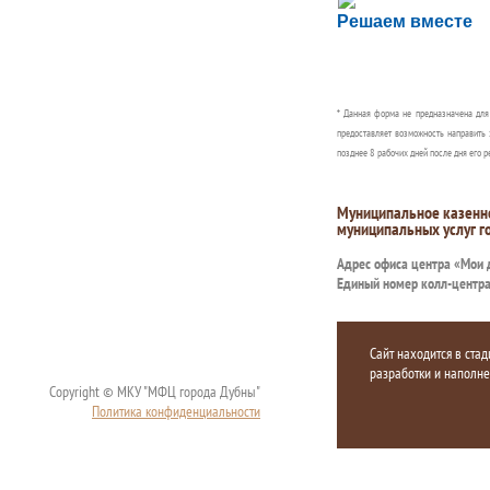
Сложности с пол
Решаем вместе
Сообщите об этом
* Данная форма не предназначена дл
предоставляет возможность направить 
позднее 8 рабочих дней после дня его р
Муниципальное казенн
муниципальных услуг г
Адрес офиса центра «Мои
Единый номер колл-центр
Сайт находится в стад
разработки и наполн
Copyright © МКУ "МФЦ города Дубны"
Политика конфиденциальности