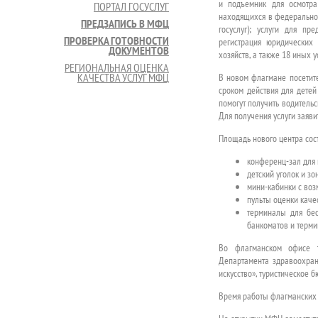
и подъемник для осмотра
ПОРТАЛ ГОСУСЛУГ
находящихся в федеральной
ПРЕДЗАПИСЬ В МФЦ
госуслуг); услуги для пр
ПРОВЕРКА ГОТОВНОСТИ
регистрация юридических
ДОКУМЕНТОВ
хозяйств, а также 18 иных ус
РЕГИОНАЛЬНАЯ ОЦЕНКА
КАЧЕСТВА УСЛУГ МФЦ
В новом флагмане посетите
сроком действия для дете
помогут получить водитель
Для получения услуги заяви
Площадь нового центра сос
конференц-зал для 
детский уголок и зо
мини-кабинки с воз
пульты оценки каче
терминалы для бес
банкоматов и терми
Во флагманском офисе т
Департамента здравоохран
искусство», туристическое 
Время работы флагманских 