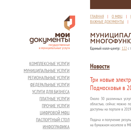
ГЛАВНАЯ
|
О МФЦ
|
ВАЖНЫЕ ДОКУМЕНТЫ
МУНИЦИПАЛ
МНОГОФУНК
Единый колл-центр:
122
с 
КОМПЛЕКСНЫЕ УСЛУГИ
Новости
МУНИЦИПАЛЬНЫЕ УСЛУГИ
РЕГИОНАЛЬНЫЕ УСЛУГИ
Три новые электр
ФЕДЕРАЛЬНЫЕ УСЛУГИ
Подмосковья в 2
УСЛУГИ ДЛЯ БИЗНЕСА
ПЛАТНЫЕ УСЛУГИ
Около 30 различных услуг
областью, сейчас можно по
ПРОЧИЕ УСЛУГИ
доступны на портале в 201
ЦИФРОВОЙ МФЦ
ПАСПОРТНЫЙ СТОЛ
Подача и получение резуль
на бумажном носителе в М
ИНФОГРАФИКА