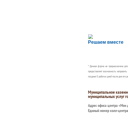
Сложности с пол
Решаем вместе
Сообщите об этом
* Данная форма не предназначена дл
предоставляет возможность направить 
позднее 8 рабочих дней после дня его р
Муниципальное казенн
муниципальных услуг г
Адрес офиса центра «Мои
Единый номер колл-центр