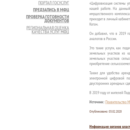
ПОРТАЛ ГОСУСЛУГ
«Цифровизация системы у
нашей работе. На данный
ПРЕДЗАПИСЬ В МФЦ
имущественного комплекса.
ПРОВЕРКА ГОТОВНОСТИ
приходит в личный кабинет
ДОКУМЕНТОВ
Коган.
РЕГИОНАЛЬНАЯ ОЦЕНКА
КАЧЕСТВА УСЛУГ МФЦ
Он добавил, что в 2019 г
аналогов в России.
Это такие услуги, как под
земельных участков из к
земельных участков сельс
приобретение сельхозземел
Также для удобства арен
электронной цифровой п
двусторонних арендных сдел
В 2019 году от жителей По
Источник:
Правительство М
Опубликовано:
03.02.2020
Информация органов влас