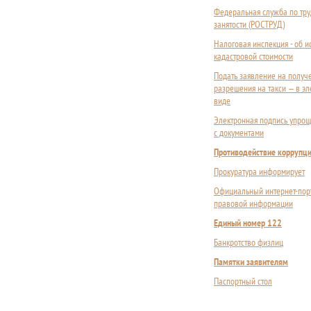
Федеральная служба по тру
занятости (РОСТРУД)
Налоговая инспекция - об 
кадастровой стоимости
Подать заявление на получ
разрешения на такси — в э
виде
Электронная подпись упрощ
с документами
Противодействие коррупц
Прокуратура информирует
Официальный интернет-пор
правовой информации
Единый номер 122
Банкротство физлиц
Памятки заявителям
Паспортный стол