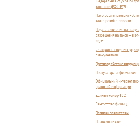
Федеральная служба по тру
занятости (РОСТРУД)
Налоговая инспекция - об 
кадастровой стоимости
Подать заявление на получ
разрешения на такси — в э
виде
Электронная подпись упрощ
с документами
Противодействие коррупц
Прокуратура информирует
Официальный интернет-пор
правовой информации
Единый номер 122
Банкротство физлиц
Памятки заявителям
Паспортный стол