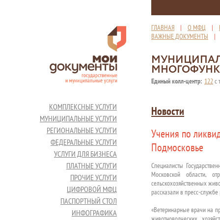
ГЛАВНАЯ
|
О МФЦ
|
ВАЖНЫЕ ДОКУМЕНТЫ
МУНИЦИПАЛ
МНОГОФУНК
Единый колл-центр:
122
с 
КОМПЛЕКСНЫЕ УСЛУГИ
Новости
МУНИЦИПАЛЬНЫЕ УСЛУГИ
РЕГИОНАЛЬНЫЕ УСЛУГИ
Учения по ликви
ФЕДЕРАЛЬНЫЕ УСЛУГИ
Подмосковье
УСЛУГИ ДЛЯ БИЗНЕСА
ПЛАТНЫЕ УСЛУГИ
Специалисты Государствен
Московской области, о
ПРОЧИЕ УСЛУГИ
сельскохозяйственных живо
ЦИФРОВОЙ МФЦ
рассказали в пресс-службе 
ПАСПОРТНЫЙ СТОЛ
«Ветеринарные врачи на пр
ИНФОГРАФИКА
животноводческих хозяй