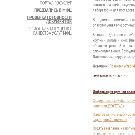
ПОРТАЛ ГОСУСЛУГ
соответствующей документ
ПРЕДЗАПИСЬ В МФЦ
лаборатории для исследован
ПРОВЕРКА ГОТОВНОСТИ
В ведомстве отметили, чт
ДОКУМЕНТОВ
благополучная эпизоотическ
РЕГИОНАЛЬНАЯ ОЦЕНКА
КАЧЕСТВА УСЛУГ МФЦ
Блютанг – дословно «голуб
крупный рогатый скот. В
оболочки ротовой и носо
слюноотделением. Возбудит
Для человека вирус опаснос
Источник:
Правительство М
Опубликовано:
18.08.2025
Информация органов влас
Федеральная служба по тру
занятости (РОСТРУД)
Налоговая инспекция - об 
кадастровой стоимости
Подать заявление на получ
разрешения на такси — в э