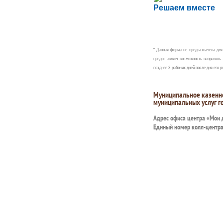
Решаем вместе
Сообщите об этом
* Данная форма не предназначена дл
предоставляет возможность направить 
позднее 8 рабочих дней после дня его р
Муниципальное казенн
муниципальных услуг г
Адрес офиса центра «Мои
Единый номер колл-центр