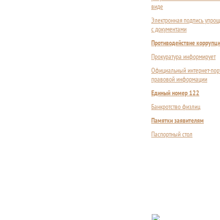
виде
Электронная подпись упрощ
с документами
Противодействие коррупц
Прокуратура информирует
Официальный интернет-пор
правовой информации
Единый номер 122
Банкротство физлиц
Памятки заявителям
Паспортный стол
Сложности с пол