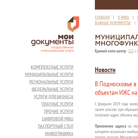
ГЛАВНАЯ
|
О МФЦ
|
ВАЖНЫЕ ДОКУМЕНТЫ
МУНИЦИПАЛ
МНОГОФУНК
Единый колл-центр:
122
с 
КОМПЛЕКСНЫЕ УСЛУГИ
Новости
МУНИЦИПАЛЬНЫЕ УСЛУГИ
РЕГИОНАЛЬНЫЕ УСЛУГИ
В Подмосковье в
ФЕДЕРАЛЬНЫЕ УСЛУГИ
объектам ИЖС на
УСЛУГИ ДЛЯ БИЗНЕСА
ПЛАТНЫЕ УСЛУГИ
С февраля 2019 года жите
своем участке при обращен
ПРОЧИЕ УСЛУГИ
получают адрес объекта не
ЦИФРОВОЙ МФЦ
ПАСПОРТНЫЙ СТОЛ
Присвоение адреса
на эт
алгоритм исключает необхо
ИНФОГРАФИКА
портал госуслуг Московско