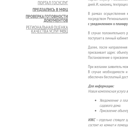
ПОРТАЛ ГОСУСЛУГ
дней. И, наконец, техпроце
ПРЕДЗАПИСЬ В МФЦ
В рамках осуществления к
ПРОВЕРКА ГОТОВНОСТИ
посредством Регионального
ДОКУМЕНТОВ
с уведомлением о планиру
РЕГИОНАЛЬНАЯ ОЦЕНКА
КАЧЕСТВА УСЛУГ МФЦ
В случае положительного р
поступает в личный кабинет
Далее, после направления 
присваивает адрес объект
Постановление о присвоенно
При желании заявитель мож
В случае необходимости и
обеспечен бесплатный дост
Для информации:
Новая комплексная услуга в
Уведомление о пла
садового дома.
Присвоение объекту
ИЖС
— отдельно стоящее зд
состоит из комнат и помещ