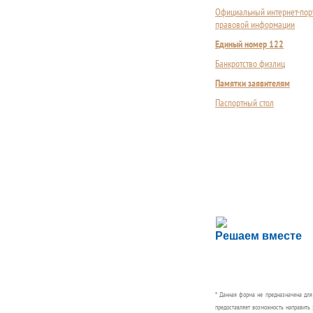
Официальный интернет-пор
правовой информации
Единый номер 122
Банкротство физлиц
Памятки заявителям
Паспортный стол
Сложности с пол
Решаем вместе
Сообщите об этом
* Данная форма не предназначена дл
предоставляет возможность направить 