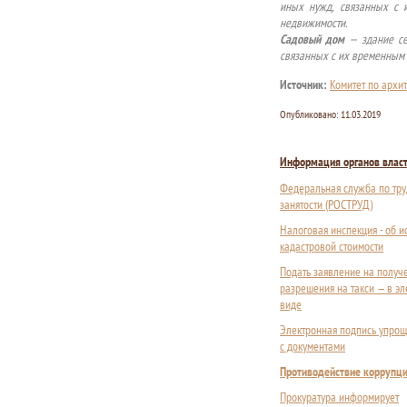
иных нужд, связанных с 
недвижимости.
Садовый дом
— здание се
связанных с их временным 
Источник:
Комитет по архит
Опубликовано:
11.03.2019
Информация органов влас
Федеральная служба по тру
занятости (РОСТРУД)
Налоговая инспекция - об 
кадастровой стоимости
Подать заявление на получ
разрешения на такси — в э
виде
Электронная подпись упрощ
с документами
Противодействие коррупц
Прокуратура информирует