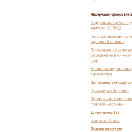
Информация органов влас
Федеральная служба по тру
занятости (РОСТРУД)
Налоговая инспекция - об 
кадастровой стоимости
Подать заявление на получ
разрешения на такси — в э
виде
Электронная подпись упрощ
с документами
Противодействие коррупц
Прокуратура информирует
Официальный интернет-пор
правовой информации
Единый номер 122
Банкротство физлиц
Памятки заявителям