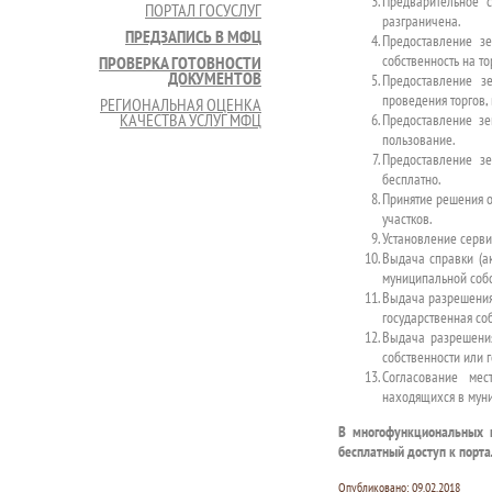
Предварительное с
ПОРТАЛ ГОСУСЛУГ
разграничена.
ПРЕДЗАПИСЬ В МФЦ
Предоставление зе
собственность на то
ПРОВЕРКА ГОТОВНОСТИ
ДОКУМЕНТОВ
Предоставление зе
проведения торгов, 
РЕГИОНАЛЬНАЯ ОЦЕНКА
КАЧЕСТВА УСЛУГ МФЦ
Предоставление зе
пользование.
Предоставление зе
бесплатно.
Принятие решения о
участков.
Установление серви
Выдача справки (ак
муниципальной собс
Выдача разрешения 
государственная со
Выдача разрешения
собственности или 
Согласование ме
находящихся в муни
В многофункциональных ц
бесплатный доступ к порта
Опубликовано:
09.02.2018