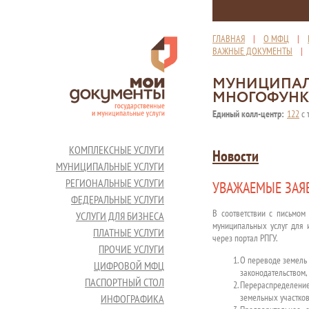
ГЛАВНАЯ
|
О МФЦ
|
ВАЖНЫЕ ДОКУМЕНТЫ
МУНИЦИПАЛ
МНОГОФУНК
Единый колл-центр:
122
с 
КОМПЛЕКСНЫЕ УСЛУГИ
Новости
МУНИЦИПАЛЬНЫЕ УСЛУГИ
РЕГИОНАЛЬНЫЕ УСЛУГИ
УВАЖАЕМЫЕ ЗАЯ
ФЕДЕРАЛЬНЫЕ УСЛУГИ
В соответствии с письмом
УСЛУГИ ДЛЯ БИЗНЕСА
муниципальных услуг для 
ПЛАТНЫЕ УСЛУГИ
через портал РПГУ.
ПРОЧИЕ УСЛУГИ
О переводе земель 
ЦИФРОВОЙ МФЦ
законодательством, 
ПАСПОРТНЫЙ СТОЛ
Перераспределение
земельных участков
ИНФОГРАФИКА