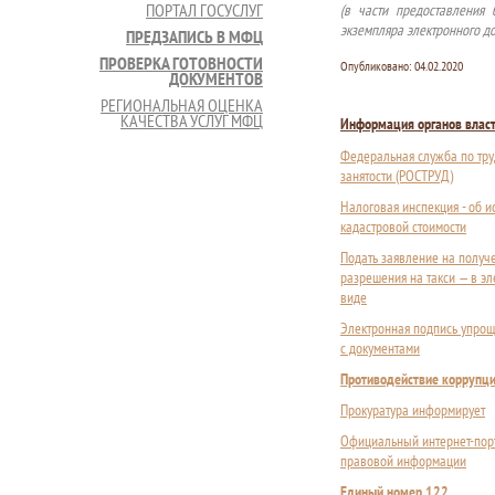
ПОРТАЛ ГОСУСЛУГ
(в части предоставления
экземпляра электронного до
ПРЕДЗАПИСЬ В МФЦ
ПРОВЕРКА ГОТОВНОСТИ
Опубликовано:
04.02.2020
ДОКУМЕНТОВ
РЕГИОНАЛЬНАЯ ОЦЕНКА
КАЧЕСТВА УСЛУГ МФЦ
Информация органов влас
Федеральная служба по тру
занятости (РОСТРУД)
Налоговая инспекция - об 
кадастровой стоимости
Подать заявление на получ
разрешения на такси — в э
виде
Электронная подпись упрощ
с документами
Противодействие коррупц
Прокуратура информирует
Официальный интернет-пор
правовой информации
Единый номер 122