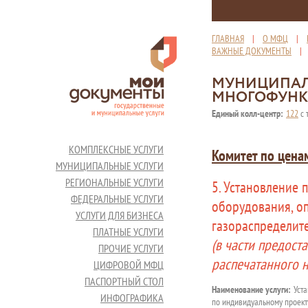
ГЛАВНАЯ
|
О МФЦ
|
ВАЖНЫЕ ДОКУМЕНТЫ
МУНИЦИПАЛ
МНОГОФУНК
Единый колл-центр:
122
с 
КОМПЛЕКСНЫЕ УСЛУГИ
Комитет по цена
МУНИЦИПАЛЬНЫЕ УСЛУГИ
РЕГИОНАЛЬНЫЕ УСЛУГИ
5. Установление 
ФЕДЕРАЛЬНЫЕ УСЛУГИ
оборудования, о
УСЛУГИ ДЛЯ БИЗНЕСА
газораспределит
ПЛАТНЫЕ УСЛУГИ
(в части предост
ПРОЧИЕ УСЛУГИ
распечатанного 
ЦИФРОВОЙ МФЦ
ПАСПОРТНЫЙ СТОЛ
Наименование услуги:
Уста
ИНФОГРАФИКА
по индивидуальному проект