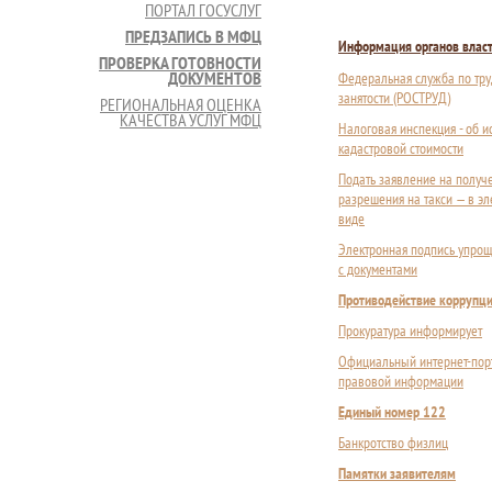
ПОРТАЛ ГОСУСЛУГ
ПРЕДЗАПИСЬ В МФЦ
Информация органов влас
ПРОВЕРКА ГОТОВНОСТИ
ДОКУМЕНТОВ
Федеральная служба по тру
занятости (РОСТРУД)
РЕГИОНАЛЬНАЯ ОЦЕНКА
КАЧЕСТВА УСЛУГ МФЦ
Налоговая инспекция - об 
кадастровой стоимости
Подать заявление на получ
разрешения на такси — в э
виде
Электронная подпись упрощ
с документами
Противодействие коррупц
Прокуратура информирует
Официальный интернет-пор
правовой информации
Единый номер 122
Банкротство физлиц
Памятки заявителям