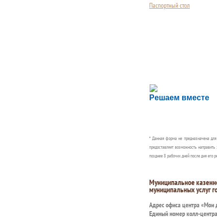
Паспортный стол
Сложности с пол
Решаем вместе
Сообщите об этом
* Данная форма не предназначена дл
предоставляет возможность направить 
позднее 8 рабочих дней после дня его р
Муниципальное казенн
муниципальных услуг г
Адрес офиса центра «Мои
Единый номер колл-центр