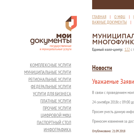
ГЛАВНАЯ
|
О МФЦ
|
ВАЖНЫЕ ДОКУМЕНТЫ
МУНИЦИПАЛ
МНОГОФУНК
Единый колл-центр:
122
с 
КОМПЛЕКСНЫЕ УСЛУГИ
Новости
МУНИЦИПАЛЬНЫЕ УСЛУГИ
РЕГИОНАЛЬНЫЕ УСЛУГИ
Уважаемые Заяви
ФЕДЕРАЛЬНЫЕ УСЛУГИ
В связи с проведением мон
УСЛУГИ ДЛЯ БИЗНЕСА
ПЛАТНЫЕ УСЛУГИ
24 сентября 2018г. с 09:00 
ПРОЧИЕ УСЛУГИ
Просим учесть данную инф
ЦИФРОВОЙ МФЦ
Приносим извинения за дос
ПАСПОРТНЫЙ СТОЛ
ИНФОГРАФИКА
Опубликовано:
21.09.2018