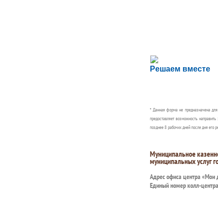
Сложности с пол
Решаем вместе
Сообщите об этом
* Данная форма не предназначена дл
предоставляет возможность направить 
позднее 8 рабочих дней после дня его р
Муниципальное казенн
муниципальных услуг г
Адрес офиса центра «Мои
Единый номер колл-центр