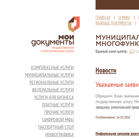
ГЛАВНАЯ
|
О МФЦ
|
ВАЖНЫЕ ДОКУМЕНТЫ
МУНИЦИПАЛ
МНОГОФУНК
Единый колл-центр:
122
с 
КОМПЛЕКСНЫЕ УСЛУГИ
Новости
МУНИЦИПАЛЬНЫЕ УСЛУГИ
РЕГИОНАЛЬНЫЕ УСЛУГИ
Уважаемые заяви
ФЕДЕРАЛЬНЫЕ УСЛУГИ
Обращаем Ваше внимание,ч
УСЛУГИ ДЛЯ БИЗНЕСА
государственную услугу М
ПЛАТНЫЕ УСЛУГИ
продажу алкогольной прод
ПРОЧИЕ УСЛУГИ
Опубликовано:
16.10.2018
ЦИФРОВОЙ МФЦ
ПАСПОРТНЫЙ СТОЛ
Информация органов влас
ИНФОГРАФИКА