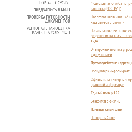
ПОРТАЛ ГОСУСЛУГ
Федеральная служба по тру
занятости (РОСТРУД)
ПРЕДЗАПИСЬ В МФЦ
ПРОВЕРКА ГОТОВНОСТИ
Налоговая инспекция - об 
ДОКУМЕНТОВ
кадастровой стоимости
РЕГИОНАЛЬНАЯ ОЦЕНКА
Подать заявление на получ
КАЧЕСТВА УСЛУГ МФЦ
разрешения на такси — в э
виде
Электронная подпись упрощ
с документами
Противодействие коррупц
Прокуратура информирует
Официальный интернет-пор
правовой информации
Единый номер 122
Банкротство физлиц
Памятки заявителям
Паспортный стол