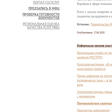
ПОРТАЛ ГОСУСЛУГ
Воробьев в эфире телеканал
ПРЕДЗАПИСЬ В МФЦ
Всего с начала пандемии к
ПРОВЕРКА ГОТОВНОСТИ
пациентов, выздоровели и 
ДОКУМЕНТОВ
РЕГИОНАЛЬНАЯ ОЦЕНКА
Источник:
Правительство М
КАЧЕСТВА УСЛУГ МФЦ
Опубликовано:
27.04.2020
Информация органов влас
Федеральная служба по тру
занятости (РОСТРУД)
Налоговая инспекция - об 
кадастровой стоимости
Подать заявление на получ
разрешения на такси — в э
виде
Электронная подпись упрощ
с документами
Противодействие коррупц
Прокуратура информирует