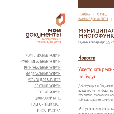
ГЛАВНАЯ
|
О МФЦ
|
ВАЖНЫЕ ДОКУМЕНТЫ
МУНИЦИПАЛ
МНОГОФУНК
Единый колл-центр:
122
с 
КОМПЛЕКСНЫЕ УСЛУГИ
Новости
МУНИЦИПАЛЬНЫЕ УСЛУГИ
РЕГИОНАЛЬНЫЕ УСЛУГИ
Ужесточать режи
ФЕДЕРАЛЬНЫЕ УСЛУГИ
не будут
УСЛУГИ ДЛЯ БИЗНЕСА
ПЛАТНЫЕ УСЛУГИ
Действующих в Подмосковь
праздниками не будут, н
ПРОЧИЕ УСЛУГИ
губернатор Московской об
ЦИФРОВОЙ МФЦ
соблюдать режим самоизоля
ПАСПОРТНЫЙ СТОЛ
«Все ужесточения сделаны,
ИНФОГРАФИКА
правила дистанцирования, и