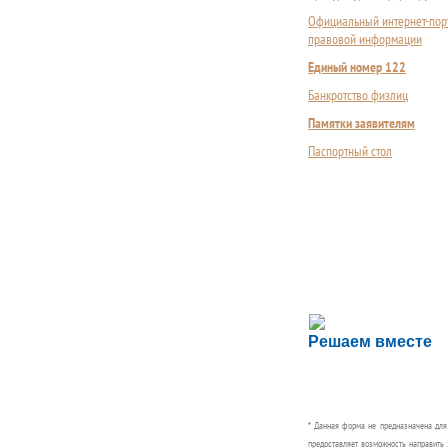
Официальный интернет-пор
правовой информации
Единый номер 122
Банкротство физлиц
Памятки заявителям
Паспортный стол
Сложности с пол
Решаем вместе
Сообщите об этом
* Данная форма не предназначена дл
предоставляет возможность направить 