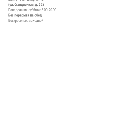
(ул. Станционная, д. 32)
Понедельник-суббота: 8.00-20.00
Без перерыва на обед
Воскресенье: выходной
пособия?