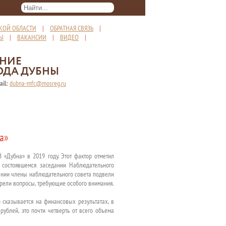
КОЙ ОБЛАСТИ
|
ОБРАТНАЯ СВЯЗЬ
|
ТЫ
|
ВАКАНСИИ
|
ВИДЕО
|
ЕНИЕ
ОДА ДУБНЫ
ail:
dubna-mfc@mosreg.ru
а»
«Дубна» в 2019 году. Этот фактор отметил
 состоявшемся заседании Наблюдательного
дании члены наблюдательного совета подвели
отрели вопросы, требующие особого внимания.
 сказывается на финансовых результатах, в
рублей, это почти четверть от всего объема