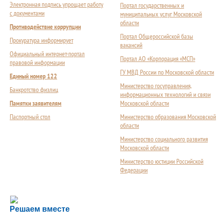
Электронная подпись упрощает работу
Портал государственных и
с документами
муниципальных услуг Московской
области
Противодействие коррупции
Портал Общероссийской базы
Прокуратура информирует
вакансий
Официальный интернет-портал
Портал АО «Корпорация «МСП»
правовой информации
ГУ МВД России по Московской области
Единый номер 122
Министерство госуправления,
Банкротство физлиц
информационных технологий и связи
Памятки заявителям
Московской области
Паспортный стол
Министерство образования Московской
области
Министерство социального развития
Московской области
Министерство юстиции Российской
Федерации
Сложности с получением социальной выплаты или 
Решаем вместе
Сообщите об этом