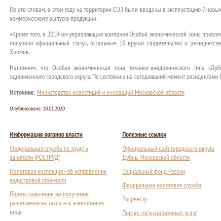
По его словам, в этом году на территории ОЭЗ были введены в эксплуатацию 7 новы
коммерческому выпуску продукции.
«Кроме того, в 2019-ом управляющая компания Особой экономической зоны привлек
получили официальный статус, остальным 10 вручат свидетельство о резидентст
Хромов.
Напомним, что Особая экономическая зона технико-внедренческого типа «Ду
одноименного городского округа. По состоянию на сегодняшний момент резидентами 
Источник:
Министерство инвестиций и инноваций Московской области
Опубликовано:
10.01.2020
Информация органов власти
Полезные ссылки
Федеральная служба по труду и
Официальный сайт городского округа
занятости (РОСТРУД)
Дубны Московской области
Налоговая инспекция - об исправлении
Социальный фонд России
кадастровой стоимости
Федеральная налоговая служба
Подать заявление на получение
Росреестр
разрешения на такси — в электронном
виде
Портал государственных услуг