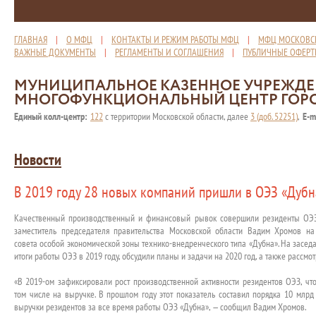
ГЛАВНАЯ
|
О МФЦ
|
КОНТАКТЫ И РЕЖИМ РАБОТЫ МФЦ
|
МФЦ МОСКОВС
ВАЖНЫЕ ДОКУМЕНТЫ
|
РЕГЛАМЕНТЫ И СОГЛАШЕНИЯ
|
ПУБЛИЧНЫЕ ОФЕР
МУНИЦИПАЛЬНОЕ КАЗЕННОЕ УЧРЕЖД
МНОГОФУНКЦИОНАЛЬНЫЙ ЦЕНТР ГОР
Единый колл-центр:
122
с территории Московской области, далее
3 (доб. 52251)
,
E-m
Новости
В 2019 году 28 новых компаний пришли в ОЭЗ «Дубн
Качественный производственный и финансовый рывок совершили резиденты ОЭЗ 
заместитель председателя правительства Московской области Вадим Хромов на
совета особой экономической зоны технико-внедренческого типа «Дубна». На засе
итоги работы ОЭЗ в 2019 году, обсудили планы и задачи на 2020 год, а также рассм
«В 2019-ом зафиксировали рост производственной активности резидентов ОЭЗ, что
том числе на выручке. В прошлом году этот показатель составил порядка 10 млрд 
выручки резидентов за все время работы ОЭЗ «Дубна», — сообщил Вадим Хромов.