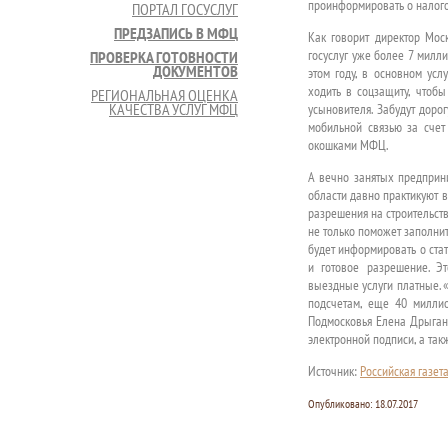
проинформировать о налого
ПОРТАЛ ГОСУСЛУГ
ПРЕДЗАПИСЬ В МФЦ
Как говорит директор Мос
госуслуг уже более 7 милли
ПРОВЕРКА ГОТОВНОСТИ
ДОКУМЕНТОВ
этом году, в основном усл
ходить в соцзащиту, чтоб
РЕГИОНАЛЬНАЯ ОЦЕНКА
КАЧЕСТВА УСЛУГ МФЦ
усыновителя. Забудут доро
мобильной связью за счет
окошками МФЦ.
А вечно занятых предприн
области давно практикуют 
разрешения на строительст
не только поможет заполнит
будет информировать о ста
и готовое разрешение. Эт
выездные услуги платные. 
подсчетам, еще 40 миллио
Подмосковья Елена Дрыгано
электронной подписи, а так
Источник:
Российская газет
Опубликовано:
18.07.2017