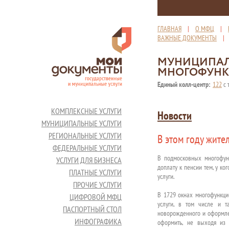
ГЛАВНАЯ
|
О МФЦ
|
ВАЖНЫЕ ДОКУМЕНТЫ
МУНИЦИПАЛ
МНОГОФУНК
Единый колл-центр:
122
с 
КОМПЛЕКСНЫЕ УСЛУГИ
Новости
МУНИЦИПАЛЬНЫЕ УСЛУГИ
РЕГИОНАЛЬНЫЕ УСЛУГИ
В этом году жите
ФЕДЕРАЛЬНЫЕ УСЛУГИ
В подмосковных многофун
УСЛУГИ ДЛЯ БИЗНЕСА
доплату к пенсии тем, у к
ПЛАТНЫЕ УСЛУГИ
услуги.
ПРОЧИЕ УСЛУГИ
В 1729 окнах многофункци
ЦИФРОВОЙ МФЦ
услуги, в том числе и т
ПАСПОРТНЫЙ СТОЛ
новорожденного и оформле
ИНФОГРАФИКА
оформить, не выходя из 