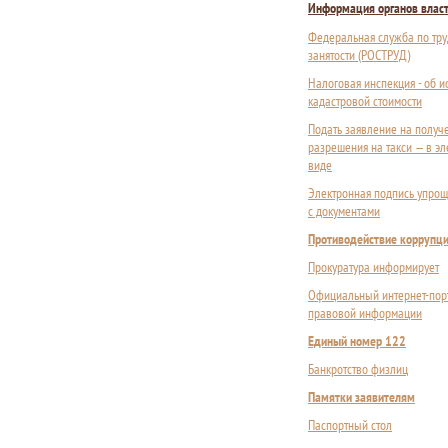
Информация органов влас
Федеральная служба по тру
занятости (РОСТРУД)
Налоговая инспекция - об 
кадастровой стоимости
Подать заявление на получ
разрешения на такси — в э
виде
Электронная подпись упрощ
с документами
Противодействие коррупц
Прокуратура информирует
Официальный интернет-пор
правовой информации
Единый номер 122
Банкротство физлиц
Памятки заявителям
Паспортный стол