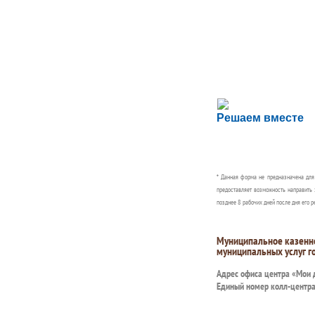
Сложности с пол
Решаем вместе
Сообщите об этом
* Данная форма не предназначена дл
предоставляет возможность направить 
позднее 8 рабочих дней после дня его р
Муниципальное казенн
муниципальных услуг г
Адрес офиса центра «Мои
Единый номер колл-центр