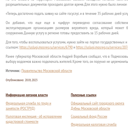
разрешительных документов проходило долгое время. Для этого нужно было личное 
«Теперь достаточно подать заявку на сайте госуслуг, и в течение 35 рабочих дней ус
Он добавил, что еще еще в «цифру» переведено согласование собственн
эксплуатирующим организациям размеров вероятного вреда, который может б
сооружения. Данную услугу в регионе готовы предоставить за 15 рабочих дней.
Для того, чтобы воспользоваться услугами, нужно зайти на портал государственных 
ссылкам:
https://uslugi.mosreg.ru/services/6790
и
https://uslugi.mosreg.ru/services/20
Ранее губернатор Московской области Андрей Воробьев сообщал, что в Подмосковье
выбору водоемов важно подключать жителей. Кроме того, он поручил не церемониться 
Источник:
Правительство Московской области
Опубликовано:
20.01.2023
Информация органов власти
Полезные ссылки
Федеральная служба по труду и
Официальный сайт городского округа
занятости (РОСТРУД)
Дубны Московской области
Налоговая инспекция - об исправлении
Социальный фонд России
кадастровой стоимости
Федеральная налоговая служба