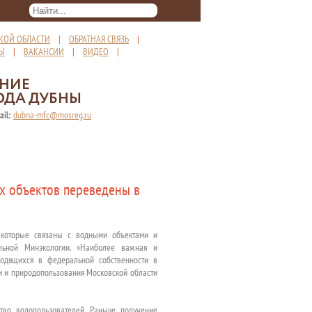
КОЙ ОБЛАСТИ
|
ОБРАТНАЯ СВЯЗЬ
|
ТЫ
|
ВАКАНСИИ
|
ВИДЕО
|
ЕНИЕ
ОДА ДУБНЫ
ail:
dubna-mfc@mosreg.ru
ых объектов переведены в
, которые связаны с водными объектами и
альной Минэкологии. «Наиболее важная и
ходящихся в федеральной собственности в
и и природопользования Московской области
тво водопользователей. Раньше получение