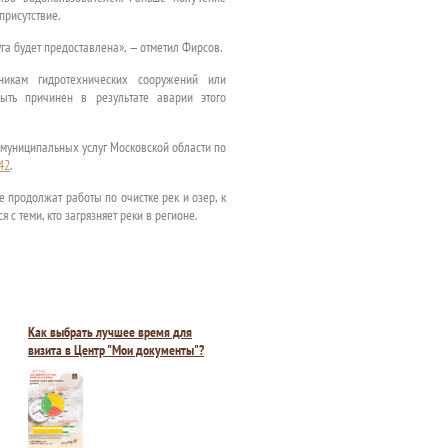
присутствие.
луга будет предоставлена», — отметил Фирсов.
икам гидротехнических сооружений или
ыть причинен в результате аварии этого
и муниципальных услуг Московской области по
742
.
 продолжат работы по очистке рек и озер, к
с теми, кто загрязняет реки в регионе.
Как выбрать лучшее время для
визита в Центр "Мои документы"?