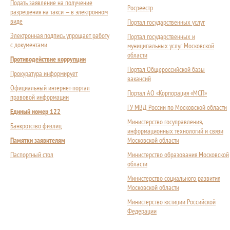
Подать заявление на получение
Росреестр
разрешения на такси — в электронном
виде
Портал государственных услуг
Электронная подпись упрощает работу
Портал государственных и
с документами
муниципальных услуг Московской
области
Противодействие коррупции
Портал Общероссийской базы
Прокуратура информирует
вакансий
Официальный интернет-портал
Портал АО «Корпорация «МСП»
правовой информации
ГУ МВД России по Московской области
Единый номер 122
Министерство госуправления,
Банкротство физлиц
информационных технологий и связи
Памятки заявителям
Московской области
Паспортный стол
Министерство образования Московской
области
Министерство социального развития
Московской области
Министерство юстиции Российской
Федерации