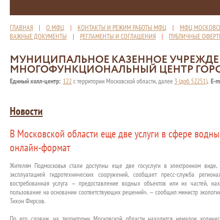
ГЛАВНАЯ
|
О МФЦ
|
КОНТАКТЫ И РЕЖИМ РАБОТЫ МФЦ
|
МФЦ МОСКОВС
ВАЖНЫЕ ДОКУМЕНТЫ
|
РЕГЛАМЕНТЫ И СОГЛАШЕНИЯ
|
ПУБЛИЧНЫЕ ОФЕР
МУНИЦИПАЛЬНОЕ КАЗЕННОЕ УЧРЕЖД
МНОГОФУНКЦИОНАЛЬНЫЙ ЦЕНТР ГОР
Единый колл-центр:
122
с территории Московской области, далее
3 (доб. 52251)
,
E-m
Новости
В Московской области еще две услуги в сфере водн
онлайн-формат
Жителям Подмосковья стали доступны еще две госуслуги в электронном виде
эксплуатацией гидротехнических сооружений, сообщает пресс-служба регион
востребованная услуга — предоставление водных объектов или их частей, на
пользование на основании соответствующих решений», — сообщил министр экологи
Тихон Фирсов.
По его словам, на территории Московской области находится немалое количес