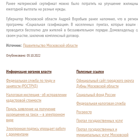
Ранее материнский сертификат можно было потратить на улучшение жилищных
ежегодной выплаты на разные нужды.
Губернатор Московской области Андрей Воробьев ранее напомнил, что в регио
программы «Социальная газификация». В населенных пунктах, которые вошли 
проводится бесплатно для жителей в беззаявительном порядке. Домовладельцу с
своем участке, заключив комплексный договор.
Источник:
Правительство Московской области
Опубликовано:
05.10.2022
Информация органов власти
Полезные ссылки
Федеральная служба по труду и
Официальный сайт городского округа
занятости (РОСТРУД)
Дубны Московской области
Налоговая инспекция - об исправлении
Социальный фонд России
кадастровой стоимости
Федеральная налоговая служба
Подать заявление на получение
Росреестр
разрешения на такси — в электронном
виде
Портал государственных услуг
Электронная подпись упрощает работу
Портал государственных и
с документами
муниципальных услуг Московской