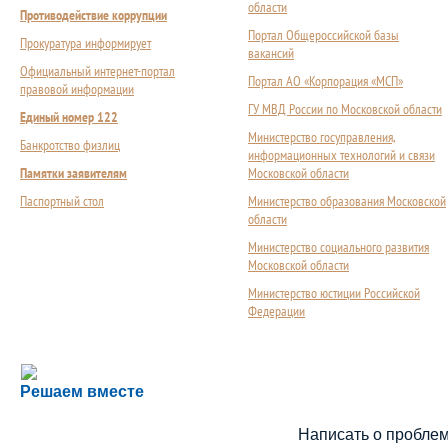
области
Противодействие коррупции
Портал Общероссийской базы
Прокуратура информирует
вакансий
Официальный интернет-портал
Портал АО «Корпорация «МСП»
правовой информации
ГУ МВД России по Московской области
Единый номер 122
Министерство госуправления,
Банкротство физлиц
информационных технологий и связи
Памятки заявителям
Московской области
Паспортный стол
Министерство образования Московской
области
Министерство социального развития
Московской области
Министерство юстиции Российской
Федерации
Сложности с получением социальной выплаты или 
Решаем вместе
Сообщите об этом
Написать о пробле