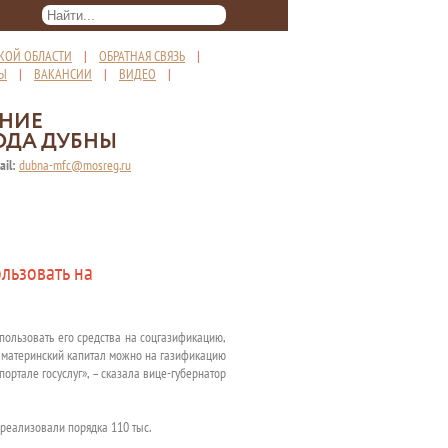
КОЙ ОБЛАСТИ
|
ОБРАТНАЯ СВЯЗЬ
|
ТЫ
|
ВАКАНСИИ
|
ВИДЕО
|
ЕНИЕ
ОДА ДУБНЫ
ail:
dubna-mfc@mosreg.ru
льзовать на
спользовать его средства на соцгазификацию,
 материнский капитал можно на газификацию
ортале госуслуг», – сказала вице-губернатор
 реализовали порядка 110 тыс.