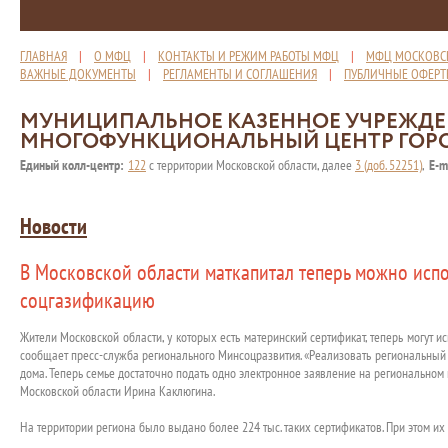
ГЛАВНАЯ
|
О МФЦ
|
КОНТАКТЫ И РЕЖИМ РАБОТЫ МФЦ
|
МФЦ МОСКОВС
ВАЖНЫЕ ДОКУМЕНТЫ
|
РЕГЛАМЕНТЫ И СОГЛАШЕНИЯ
|
ПУБЛИЧНЫЕ ОФЕР
МУНИЦИПАЛЬНОЕ КАЗЕННОЕ УЧРЕЖД
МНОГОФУНКЦИОНАЛЬНЫЙ ЦЕНТР ГОР
Единый колл-центр:
122
с территории Московской области, далее
3 (доб. 52251)
,
E-m
Новости
В Московской области маткапитал теперь можно испо
соцгазификацию
Жители Московской области, у которых есть материнский сертификат, теперь могут и
сообщает пресс-служба регионального Минсоцразвития. «Реализовать региональный
дома. Теперь семье достаточно подать одно электронное заявление на региональном п
Московской области Ирина Каклюгина.
На территории региона было выдано более 224 тыс. таких сертификатов. При этом их