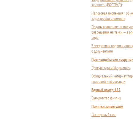
занятости (РОСТРУД)
Налоговая инспекция - об 
кадастровой стоимости
Подать заявление на получ
разрешения на такси — в э
виде
Электронная подпись упрощ
с документами
Противодействие коррупц
Прокуратура информирует
Официальный интернет-пор
правовой информации
Единый номер 122
Банкротство физлиц
Памятки заявителям
Паспортный стол