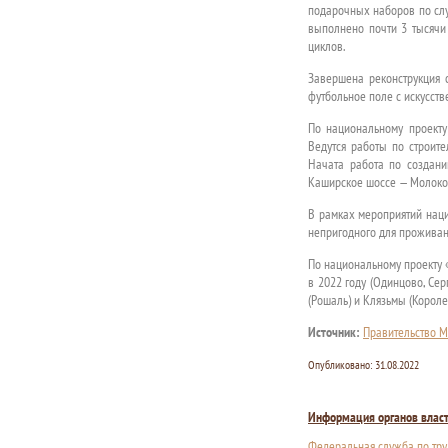
подарочных наборов по слу
выполнено почти 3 тысячи 
циклов.
Завершена реконструкция с
футбольное поле с искусст
По национальному проекту
Ведутся работы по строите
Начата работа по создан
Каширское шоссе — Молоко
В рамках мероприятий наци
непригодного для прожива
По национальному проекту 
в 2022 году (Одинцово, Сер
(Рошаль) и Клязьмы (Корол
Источник:
Правительство М
Опубликовано:
31.08.2022
Информация органов влас
Федеральная служба по тру