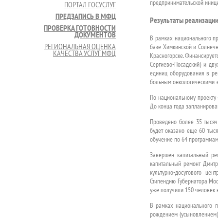
предпринимательской иници
ПОРТАЛ ГОСУСЛУГ
ПРЕДЗАПИСЬ В МФЦ
Результаты реализации
ПРОВЕРКА ГОТОВНОСТИ
ДОКУМЕНТОВ
В рамках национального пр
РЕГИОНАЛЬНАЯ ОЦЕНКА
базе Химкинской и Солнечн
КАЧЕСТВА УСЛУГ МФЦ
Красногорске. Финансируетс
Сергиево-Посадский) и дв
единиц оборудования в ре
больным онкологическими з
По национальному проекту 
До конца года запланирован
Проведено более 35 тысяч
будет оказано еще 60 тыся
обучение по 64 программам
Завершен капитальный рем
капитальный ремонт Дмитро
культурно-досугового цен
Стипендию Губернатора Мос
уже получили 150 человек 
В рамках национального п
рождением (усыновлением)