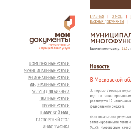
ГЛАВНАЯ
|
О МФЦ
|
ВАЖНЫЕ ДОКУМЕНТЫ
МУНИЦИПАЛ
МНОГОФУНК
Единый колл-центр:
122
с 
КОМПЛЕКСНЫЕ УСЛУГИ
Новости
МУНИЦИПАЛЬНЫЕ УСЛУГИ
РЕГИОНАЛЬНЫЕ УСЛУГИ
В Московской об
ФЕДЕРАЛЬНЫЕ УСЛУГИ
За первые 7 месяцев текущ
УСЛУГИ ДЛЯ БИЗНЕСА
идет по запланированным
ПЛАТНЫЕ УСЛУГИ
реализуется 12 национальн
ПРОЧИЕ УСЛУГИ
федерального бюджета.
ЦИФРОВОЙ МФЦ
«Как показывают результа
ПАСПОРТНЫЙ СТОЛ
запланированными темпами
ИНФОГРАФИКА
97,3%, «Безопасные каче