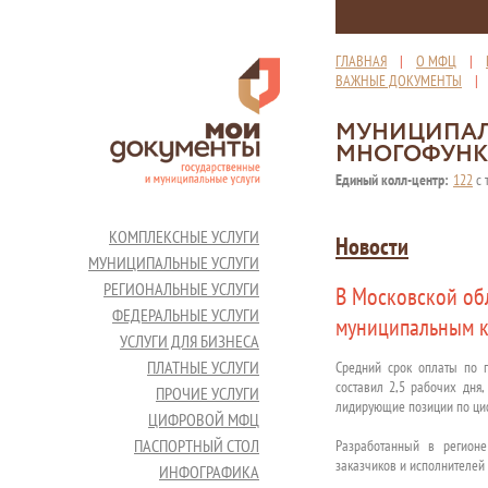
ГЛАВНАЯ
|
О МФЦ
|
ВАЖНЫЕ ДОКУМЕНТЫ
МУНИЦИПАЛ
МНОГОФУНК
Единый колл-центр:
122
с 
КОМПЛЕКСНЫЕ УСЛУГИ
Новости
МУНИЦИПАЛЬНЫЕ УСЛУГИ
РЕГИОНАЛЬНЫЕ УСЛУГИ
В Московской обл
ФЕДЕРАЛЬНЫЕ УСЛУГИ
муниципальным к
УСЛУГИ ДЛЯ БИЗНЕСА
ПЛАТНЫЕ УСЛУГИ
Средний срок оплаты по г
составил 2,5 рабочих дня,
ПРОЧИЕ УСЛУГИ
лидирующие позиции по циф
ЦИФРОВОЙ МФЦ
ПАСПОРТНЫЙ СТОЛ
Разработанный в регионе
заказчиков и исполнителей
ИНФОГРАФИКА