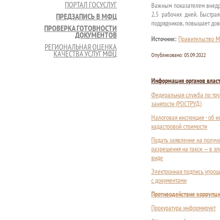
ПОРТАЛ ГОСУСЛУГ
Важным показателем внедре
2,5 рабочих дней. Быстра
ПРЕДЗАПИСЬ В МФЦ
подрядчиков, повышает дове
ПРОВЕРКА ГОТОВНОСТИ
ДОКУМЕНТОВ
Источник:
Правительство М
РЕГИОНАЛЬНАЯ ОЦЕНКА
КАЧЕСТВА УСЛУГ МФЦ
Опубликовано:
05.09.2022
Информация органов влас
Федеральная служба по тру
занятости (РОСТРУД)
Налоговая инспекция - об 
кадастровой стоимости
Подать заявление на получ
разрешения на такси — в э
виде
Электронная подпись упрощ
с документами
Противодействие коррупц
Прокуратура информирует