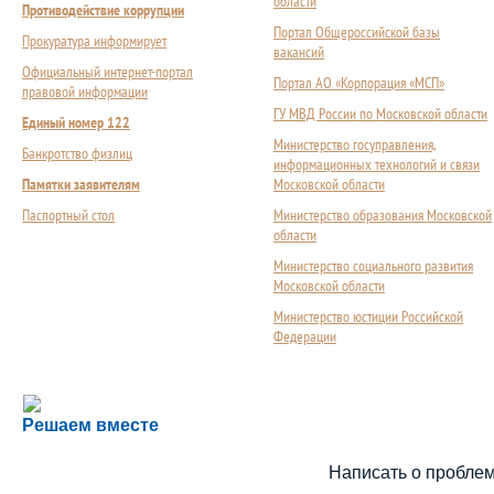
области
Противодействие коррупции
Портал Общероссийской базы
Прокуратура информирует
вакансий
Официальный интернет-портал
Портал АО «Корпорация «МСП»
правовой информации
ГУ МВД России по Московской области
Единый номер 122
Министерство госуправления,
Банкротство физлиц
информационных технологий и связи
Памятки заявителям
Московской области
Паспортный стол
Министерство образования Московской
области
Министерство социального развития
Московской области
Министерство юстиции Российской
Федерации
Сложности с получением социальной выплаты или 
Решаем вместе
Сообщите об этом
Написать о пробле