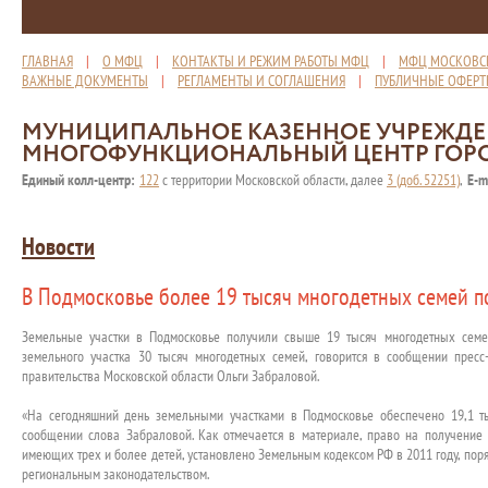
ГЛАВНАЯ
|
О МФЦ
|
КОНТАКТЫ И РЕЖИМ РАБОТЫ МФЦ
|
МФЦ МОСКОВС
ВАЖНЫЕ ДОКУМЕНТЫ
|
РЕГЛАМЕНТЫ И СОГЛАШЕНИЯ
|
ПУБЛИЧНЫЕ ОФЕР
МУНИЦИПАЛЬНОЕ КАЗЕННОЕ УЧРЕЖД
МНОГОФУНКЦИОНАЛЬНЫЙ ЦЕНТР ГОР
Единый колл-центр:
122
с территории Московской области, далее
3 (доб. 52251)
,
E-m
Новости
В Подмосковье более 19 тысяч многодетных семей п
Земельные участки в Подмосковье получили свыше 19 тысяч многодетных семей
земельного участка 30 тысяч многодетных семей, говорится в сообщении пресс
правительства Московской области Ольги Забраловой.
«На сегодняшний день земельными участками в Подмосковье обеспечено 19,1 т
сообщении слова Забраловой. Как отмечается в материале, право на получение 
имеющих трех и более детей, установлено Земельным кодексом РФ в 2011 году, поря
региональным законодательством.