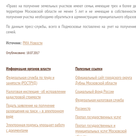
«Право на получение земельных участков имеют семьи, имеющие трех и более де
территории Московской области не менее 5 лет и не имеющие в собственност
получения участка необходимо обратиться в администрацию муниципального образо
По данным пресс-службы, всего в Подмосковье поставлено на учет на получение
семей.
Источник:
РИА Новости
Опубликовано:
18.07.2017
Информация органов власти
Полезные ссылки
Федеральная служба по труду и
Официальный сайт городского округа
занятости (РОСТРУД)
Дубны Московской области
Налоговая инспекция - об исправлении
Социальный фонд России
кадастровой стоимости
Федеральная налоговая служба
Подать заявление на получение
Росреестр
разрешения на такси — в электронном
виде
Портал государственных услуг
Электронная подпись упрощает работу
Портал государственных и
с документами
муниципальных услуг Московской