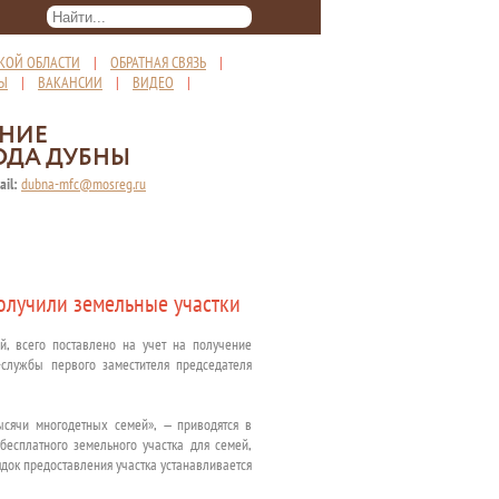
КОЙ ОБЛАСТИ
|
ОБРАТНАЯ СВЯЗЬ
|
ТЫ
|
ВАКАНСИИ
|
ВИДЕО
|
ЕНИЕ
ОДА ДУБНЫ
ail:
dubna-mfc@mosreg.ru
олучили земельные участки
, всего поставлено на учет на получение
-службы первого заместителя председателя
ысячи многодетных семей», — приводятся в
бесплатного земельного участка для семей,
док предоставления участка устанавливается