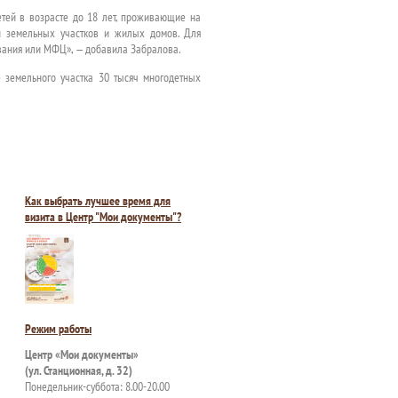
тей в возрасте до 18 лет, проживающие на
и земельных участков и жилых домов. Для
вания или МФЦ», — добавила Забралова.
 земельного участка 30 тысяч многодетных
Как выбрать лучшее время для
визита в Центр "Мои документы"?
Режим работы
Центр «Мои документы»
(ул. Станционная, д. 32)
Понедельник-суббота: 8.00-20.00