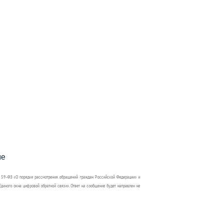
пособия?
ме
 59-ФЗ «О порядке рассмотрения обращений граждан Российской Федерации» и
диного окна цифровой обратной связи». Ответ на сообщение будет направлен не