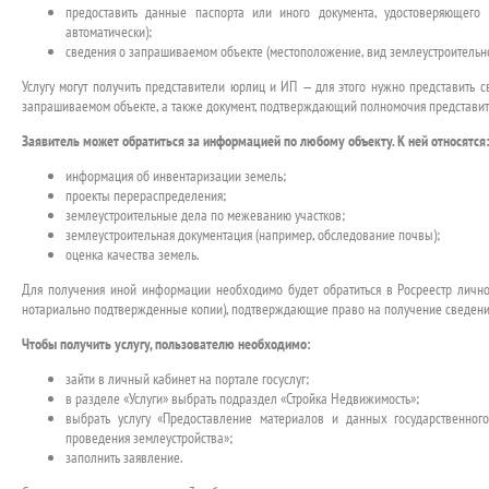
предоставить данные паспорта или иного документа, удостоверяющего 
автоматически);
сведения о запрашиваемом объекте (местоположение, вид землеустроительно
Услугу могут получить представители юрлиц и ИП — для этого нужно представить 
запрашиваемом объекте, а также документ, подтверждающий полномочия представит
Заявитель может обратиться за информацией по любому объекту. К ней относятся
информация об инвентаризации земель;
проекты перераспределения;
землеустроительные дела по межеванию участков;
землеустроительная документация (например, обследование почвы);
оценка качества земель.
Для получения иной информации необходимо будет обратиться в Росреестр лично
нотариально подтвержденные копии), подтверждающие право на получение сведени
Чтобы получить услугу, пользователю необходимо:
зайти в личный кабинет на портале госуслуг;
в разделе «Услуги» выбрать подраздел «Стройка Недвижимость»;
выбрать услугу «Предоставление материалов и данных государственног
проведения землеустройства»;
заполнить заявление.