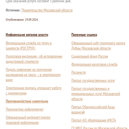
Срок оказания услуги составит 3 рабочих дня.
Источник:
Правительство Московской области
Опубликовано:
19.09.2024
Информация органов власти
Полезные ссылки
Федеральная служба по труду и
Официальный сайт городского округа
занятости (РОСТРУД)
Дубны Московской области
Налоговая инспекция - об исправлении
Социальный фонд России
кадастровой стоимости
Федеральная налоговая служба
Подать заявление на получение
Росреестр
разрешения на такси — в электронном
виде
Портал государственных услуг
Электронная подпись упрощает работу
Портал государственных и
с документами
муниципальных услуг Московской
области
Противодействие коррупции
Портал Общероссийской базы
Прокуратура информирует
вакансий
Официальный интернет-портал
Портал АО «Корпорация «МСП»
правовой информации
ГУ МВД России по Московской области