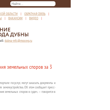
КОЙ ОБЛАСТИ
|
ОБРАТНАЯ СВЯЗЬ
|
ТЫ
|
ВАКАНСИИ
|
ВИДЕО
|
ЕНИЕ
ОДА ДУБНЫ
ail:
dubna-mfc@mosreg.ru
ия земельных споров за 3
ртале госуслуг, могут заказать документы и
е землеустройства. Об этом сообщает пресс-
ния земельных споров в суде», — говорится в