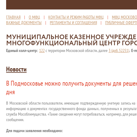
ГЛАВНАЯ
|
О МФЦ
|
КОНТАКТЫ И РЕЖИМ РАБОТЫ МФЦ
|
МФЦ МОСКОВС
ВАЖНЫЕ ДОКУМЕНТЫ
|
РЕГЛАМЕНТЫ И СОГЛАШЕНИЯ
|
ПУБЛИЧНЫЕ ОФЕР
МУНИЦИПАЛЬНОЕ КАЗЕННОЕ УЧРЕЖД
МНОГОФУНКЦИОНАЛЬНЫЙ ЦЕНТР ГОР
Единый колл-центр:
122
с территории Московской области, далее
3 (доб. 52251)
,
E-m
Новости
В Подмосковье можно получить документы для решен
дня
В Московской области пользователи, имеющие подтвержденную учетную запись на по
информацию о документах государственного фонда данных, полученных в результат
служба Мособлимущества. «Такие сведения могут потребоваться, например, для реше
сообщении.
Для подачи заявления необходимо: