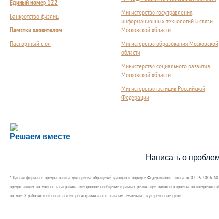
Единый номер 122
Министерство госуправления,
Банкротство физлиц
информационных технологий и связи
Памятки заявителям
Московской области
Паспортный стол
Министерство образования Московской
области
Министерство социального развития
Московской области
Министерство юстиции Российской
Федерации
Сложности с получением социальной выплаты или 
Решаем вместе
Сообщите об этом
Написать о пробле
* Данная форма не предназначена для приема обращений граждан в порядке Федерального закона от 02.05.2006 №
предоставляет возможность направить электронное сообщение в рамках реализации пилотного проекта по внедрению «Е
позднее 8 рабочих дней после дня его регистрации, а по отдельным тематикам – в укороченные сроки.