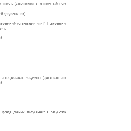
личность (заполняются в личном кабинете
й документации).
сведения об организации или ИП, сведения о
еля.
:
й1
 и предоставить документы (оригиналы или
й.
о фонда данных, полученных в результате