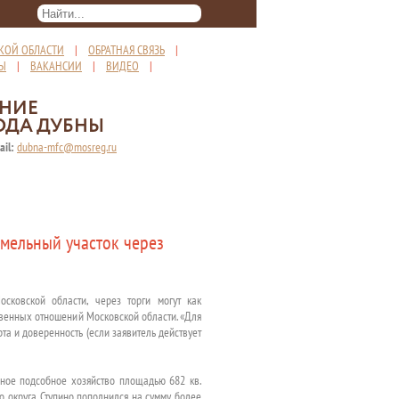
КОЙ ОБЛАСТИ
|
ОБРАТНАЯ СВЯЗЬ
|
ТЫ
|
ВАКАНСИИ
|
ВИДЕО
|
ЕНИЕ
ОДА ДУБНЫ
ail:
dubna-mfc@mosreg.ru
мельный участок через
сковской области, через торги могут как
твенных отношений Московской области. «Для
та и доверенность (если заявитель действует
чное подсобное хозяйство площадью 682 кв.
го округа Ступино пополнился на сумму более