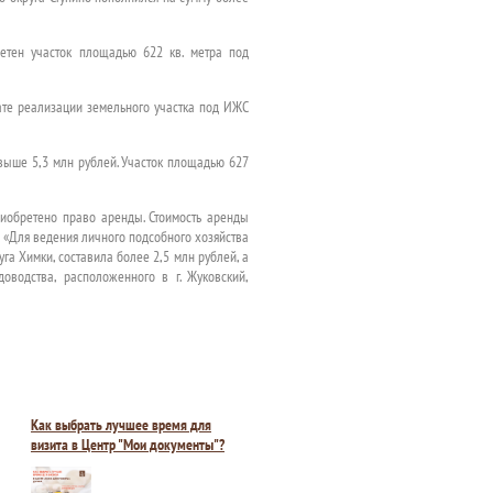
ретен участок площадью 622 кв. метра под
тате реализации земельного участка под ИЖС
свыше 5,3 млн рублей. Участок площадью 627
риобретено право аренды. Стоимость аренды
 «Для ведения личного подсобного хозяйства
га Химки, составила более 2,5 млн рублей, а
оводства, расположенного в г. Жуковский,
Как выбрать лучшее время для
визита в Центр "Мои документы"?