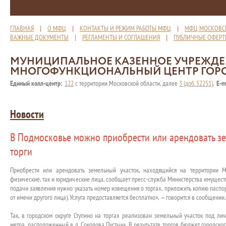
ГЛАВНАЯ
|
О МФЦ
|
КОНТАКТЫ И РЕЖИМ РАБОТЫ МФЦ
|
МФЦ МОСКОВС
ВАЖНЫЕ ДОКУМЕНТЫ
|
РЕГЛАМЕНТЫ И СОГЛАШЕНИЯ
|
ПУБЛИЧНЫЕ ОФЕР
МУНИЦИПАЛЬНОЕ КАЗЕННОЕ УЧРЕЖД
МНОГОФУНКЦИОНАЛЬНЫЙ ЦЕНТР ГОР
Единый колл-центр:
122
с территории Московской области, далее
3 (доб. 52251)
,
E-m
Новости
В Подмосковье можно приобрести или арендовать зе
торги
Приобрести или арендовать земельный участок, находящийся на территории Мо
физические, так и юридические лица, сообщает пресс-служба Министерства имущес
подачи заявления нужно указать номер извещения о торгах, приложить копию паспор
от имени другого лица). Услуга предоставляется бесплатно», — говорится в сообщении.
Так, в городском округе Ступино на торгах реализован земельный участок под ли
метра, расположенный в д. Соколова Пустынь. В результате торгов бюджет городско