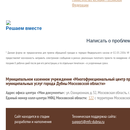
Федерации
Сложности с получением социальной выплаты или 
Решаем вместе
Сообщите об этом
Написать о пробле
* Данная форма не предназначена для приема обращений граждан в порядке Федерального закона от 02.05.2006 №
предоставляет возможность направить электронное сообщение в рамках реализации пилотного проекта по внедрению «Е
позднее 8 рабочих дней после дня его регистрации, а по отдельным тематикам – в укороченные сроки.
Муниципальное казенное учреждение «Многофункциональный центр пр
муниципальных услуг города Дубны Московской области»
Адрес офиса центра «Мои документы»:
ул. Станционная, д. 32, Московская область, г
Единый номер колл-центра МФЦ Московской области:
122
с территории Московско
Сайт находится в стадии
Техническая поддержка сайта:
разработки и наполнения
support@mfc-dubna.ru