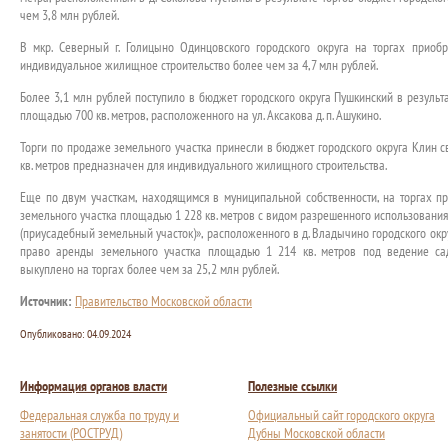
чем 3,8 млн рублей.
В мкр. Северный г. Голицыно Одинцовского городского округа на торгах приоб
индивидуальное жилищное строительство более чем за 4,7 млн рублей.
Более 3,1 млн рублей поступило в бюджет городского округа Пушкинский в резуль
площадью 700 кв. метров, расположенного на ул. Аксакова д. п. Ашукино.
Торги по продаже земельного участка принесли в бюджет городского округа Клин 
кв. метров предназначен для индивидуального жилищного строительства.
Еще по двум участкам, находящимся в муниципальной собственности, на торгах п
земельного участка площадью 1 228 кв. метров с видом разрешенного использования
(приусадебный земельный участок)», расположенного в д. Владычино городского окру
право аренды земельного участка площадью 1 214 кв. метров под ведение сад
выкуплено на торгах более чем за 25,2 млн рублей.
Источник:
Правительство Московской области
Опубликовано:
04.09.2024
Информация органов власти
Полезные ссылки
Федеральная служба по труду и
Официальный сайт городского округа
занятости (РОСТРУД)
Дубны Московской области