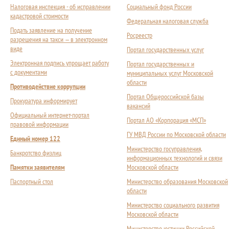
Налоговая инспекция - об исправлении
Социальный фонд России
кадастровой стоимости
Федеральная налоговая служба
Подать заявление на получение
Росреестр
разрешения на такси — в электронном
виде
Портал государственных услуг
Электронная подпись упрощает работу
Портал государственных и
с документами
муниципальных услуг Московской
области
Противодействие коррупции
Портал Общероссийской базы
Прокуратура информирует
вакансий
Официальный интернет-портал
Портал АО «Корпорация «МСП»
правовой информации
ГУ МВД России по Московской области
Единый номер 122
Министерство госуправления,
Банкротство физлиц
информационных технологий и связи
Памятки заявителям
Московской области
Паспортный стол
Министерство образования Московской
области
Министерство социального развития
Московской области
Министерство юстиции Российской