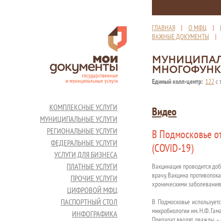
ГЛАВНАЯ
|
О МФЦ
|
ВАЖНЫЕ ДОКУМЕНТЫ
МУНИЦИПАЛ
МНОГОФУНК
Единый колл-центр:
122
с 
КОМПЛЕКСНЫЕ УСЛУГИ
Видео
МУНИЦИПАЛЬНЫЕ УСЛУГИ
РЕГИОНАЛЬНЫЕ УСЛУГИ
В Подмосковье о
ФЕДЕРАЛЬНЫЕ УСЛУГИ
(COVID-19)
УСЛУГИ ДЛЯ БИЗНЕСА
ПЛАТНЫЕ УСЛУГИ
Вакцинация проводится добр
врачу. Вакцина противопок
ПРОЧИЕ УСЛУГИ
хроническими заболеваниям
ЦИФРОВОЙ МФЦ
ПАСПОРТНЫЙ СТОЛ
В Подмосковье использует
микробиологии им. Н.Ф. Гам
ИНФОГРАФИКА
Препарат вводят дважды – 