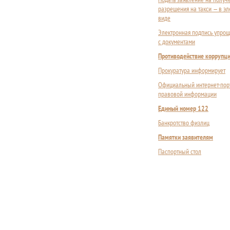
разрешения на такси — в э
виде
Электронная подпись упрощ
с документами
Противодействие коррупц
Прокуратура информирует
Официальный интернет-пор
правовой информации
Единый номер 122
Банкротство физлиц
Памятки заявителям
Паспортный стол