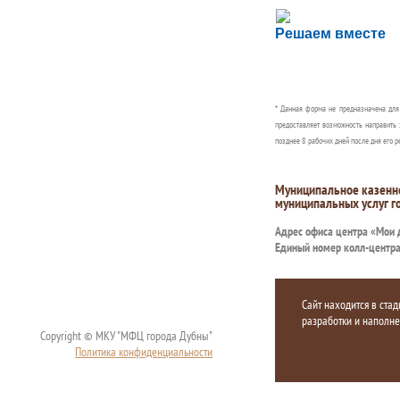
Сложности с пол
Решаем вместе
Сообщите об этом
* Данная форма не предназначена дл
предоставляет возможность направить 
позднее 8 рабочих дней после дня его р
Муниципальное казенн
муниципальных услуг г
Адрес офиса центра «Мои
Единый номер колл-центр
Сайт находится в стад
разработки и наполн
Copyright © МКУ "МФЦ города Дубны"
Политика конфиденциальности