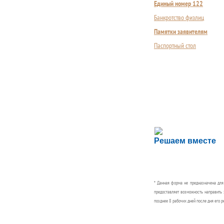
Единый номер 122
Банкротство физлиц
Памятки заявителям
Паспортный стол
Сложности с пол
Решаем вместе
Сообщите об этом
* Данная форма не предназначена дл
предоставляет возможность направить 
позднее 8 рабочих дней после дня его р