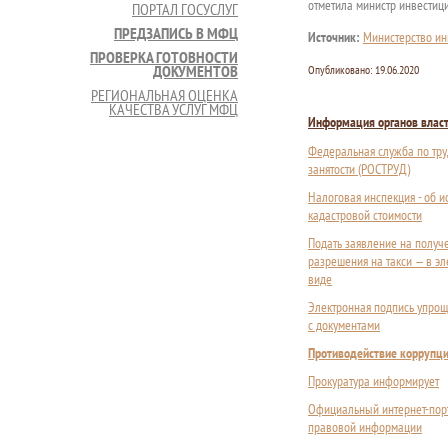
отметила министр инвестиц
ПОРТАЛ ГОСУСЛУГ
ПРЕДЗАПИСЬ В МФЦ
Источник:
Министерство ин
ПРОВЕРКА ГОТОВНОСТИ
ДОКУМЕНТОВ
Опубликовано:
19.06.2020
РЕГИОНАЛЬНАЯ ОЦЕНКА
КАЧЕСТВА УСЛУГ МФЦ
Информация органов влас
Федеральная служба по тру
занятости (РОСТРУД)
Налоговая инспекция - об 
кадастровой стоимости
Подать заявление на получ
разрешения на такси — в э
виде
Электронная подпись упрощ
с документами
Противодействие коррупц
Прокуратура информирует
Официальный интернет-пор
правовой информации