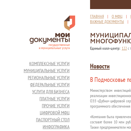
ГЛАВНАЯ
|
О МФЦ
|
ВАЖНЫЕ ДОКУМЕНТЫ
МУНИЦИПАЛ
МНОГОФУНК
Единый колл-центр:
122
с 
КОМПЛЕКСНЫЕ УСЛУГИ
Новости
МУНИЦИПАЛЬНЫЕ УСЛУГИ
РЕГИОНАЛЬНЫЕ УСЛУГИ
В Подмосковье п
ФЕДЕРАЛЬНЫЕ УСЛУГИ
Министерством инвестиций
УСЛУГИ ДЛЯ БИЗНЕСА
реализации инвестиционног
ПЛАТНЫЕ УСЛУГИ
ОЭЗ «Дубна» цифровой серв
ПРОЧИЕ УСЛУГИ
программного обеспечения 
ЦИФРОВОЙ МФЦ
«Компания была привлечена
ПАСПОРТНЫЙ СТОЛ
составят более 10 млн руб
ИНФОГРАФИКА
Также предприниматели мог