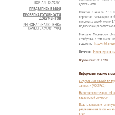
ПОРТАЛ ГОСУСЛУГ
деятельности.
ПРЕДЗАПИСЬ В МФЦ
Отметим, с начала 2018 г
ПРОВЕРКА ГОТОВНОСТИ
перевозке пассажиров и б
ДОКУМЕНТОВ
налоговых служб, около 17
РЕГИОНАЛЬНАЯ ОЦЕНКА
Подмосковье работают окол
КАЧЕСТВА УСЛУГ МФЦ
Минтранс Московской обла
атрибутика, в том числе ш
ведомства:
http://mtdi.mosr
Источник:
Министерство тр
Опубликовано:
28.11.2018
Информация органов влас
Федеральная служба по тру
занятости (РОСТРУД)
Налоговая инспекция - об 
кадастровой стоимости
Подать заявление на получ
разрешения на такси — в э
виде