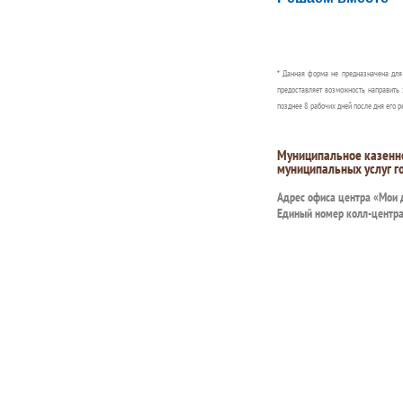
Сообщите об этом
* Данная форма не предназначена дл
предоставляет возможность направить 
позднее 8 рабочих дней после дня его р
Муниципальное казенн
муниципальных услуг г
Адрес офиса центра «Мои
Единый номер колл-центр