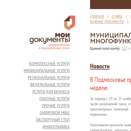
ГЛАВНАЯ
|
О МФЦ
|
ВАЖНЫЕ ДОКУМЕНТЫ
МУНИЦИПАЛ
МНОГОФУНК
Единый колл-центр:
122
с 
КОМПЛЕКСНЫЕ УСЛУГИ
Новости
МУНИЦИПАЛЬНЫЕ УСЛУГИ
РЕГИОНАЛЬНЫЕ УСЛУГИ
В Подмосковье пр
ФЕДЕРАЛЬНЫЕ УСЛУГИ
неделю
УСЛУГИ ДЛЯ БИЗНЕСА
ПЛАТНЫЕ УСЛУГИ
За период с 19 по 23 нояб
тысяч разрешений такси, ч
ПРОЧИЕ УСЛУГИ
таксомоторных компаний: «
ЦИФРОВОЙ МФЦ
перевозки».
ПАСПОРТНЫЙ СТОЛ
Налоговыми органами выявл
ИНФОГРАФИКА
зафиксирована неуплата н