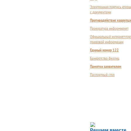
Электронная подпись упрощ
с документами
Противодействие коррупц
Прокуратура информирует
Официальный интернет-пор
правовой информации
Единый номер 122
Банкротство физлиц
Памятки заявителям
Паспортный стол
Сложности с пол
Решаем вместе