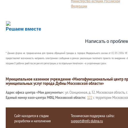
Министерство юстиции Российской
Федерации
Сложности с получением социальной выплаты или 
Решаем вместе
Сообщите об этом
Написать о пробле
* Данная форма не предназначена для приема обращений граждан в порядке Федерального закона от 02.05.2006 №
предоставляет возможность направить электронное сообщение в рамках реализации пилотного проекта по внедрению «Е
позднее 8 рабочих дней после дня его регистрации, а по отдельным тематикам – в укороченные сроки.
Муниципальное казенное учреждение «Многофункциональный центр пр
муниципальных услуг города Дубны Московской области»
Адрес офиса центра «Мои документы»:
ул. Станционная, д. 32, Московская область, г
Единый номер колл-центра МФЦ Московской области:
122
с территории Московско
Сайт находится в стадии
Техническая поддержка сайта:
разработки и наполнения
support@mfc-dubna.ru