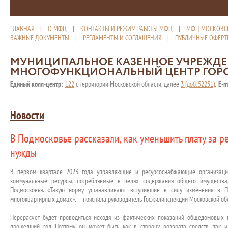
ГЛАВНАЯ
|
О МФЦ
|
КОНТАКТЫ И РЕЖИМ РАБОТЫ МФЦ
|
МФЦ МОСКОВС
ВАЖНЫЕ ДОКУМЕНТЫ
|
РЕГЛАМЕНТЫ И СОГЛАШЕНИЯ
|
ПУБЛИЧНЫЕ ОФЕР
МУНИЦИПАЛЬНОЕ КАЗЕННОЕ УЧРЕЖД
МНОГОФУНКЦИОНАЛЬНЫЙ ЦЕНТР ГОР
Единый колл-центр:
122
с территории Московской области, далее
3 (доб. 52251)
,
E-m
Новости
В Подмосковье рассказали, как уменьшить плату за 
нужды
В первом квартале 2023 года управляющие и ресурсоснабжающие организаци
коммунальные ресурсы, потребляемые в целях содержания общего имущества,
Подмосковья. «Такую норму устанавливают вступившие в силу изменения в 
многоквартирных домах», — пояснила руководитель Госжилинспекции Московской об
Перерасчет будет проводиться исходя из фактических показаний общедомовых 
прошедший год. Поэтому он может быть как в сторону возврата средств, так и