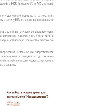
шений в МКД (жителям, УК и РСО), которые
но и достоверно передавать их показания.
вку и замену ИПУ, оснащать их контрольными
нять аварийные ситуации во внутридомовых
ионированных подключений. Кроме того, и
оверно установлено количество фактически
госбережению и повышению энергетической
е предложения и доводить их до сведения
жение потребления коммунальных ресурсов и
Ольга Федина.
Как выбрать лучшее время для
визита в Центр "Мои документы"?