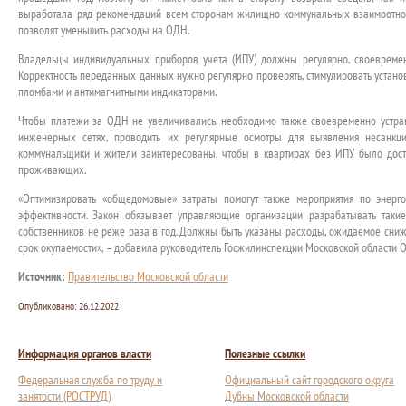
выработала ряд рекомендаций всем сторонам жилищно-коммунальных взаимоотно
позволят уменьшить расходы на ОДН.
Владельцы индивидуальных приборов учета (ИПУ) должны регулярно, своевремен
Корректность переданных данных нужно регулярно проверять, стимулировать устано
пломбами и антимагнитными индикаторами.
Чтобы платежи за ОДН не увеличивались, необходимо также своевременно устра
инженерных сетях, проводить их регулярные осмотры для выявления несанкц
коммунальщики и жители заинтересованы, чтобы в квартирах без ИПУ было дост
проживающих.
«Оптимизировать «общедомовые» затраты помогут также мероприятия по энер
эффективности. Закон обязывает управляющие организации разрабатывать таки
собственников не реже раза в год. Должны быть указаны расходы, ожидаемое сни
срок окупаемости», – добавила руководитель Госжилинспекции Московской области 
Источник:
Правительство Московской области
Опубликовано:
26.12.2022
Информация органов власти
Полезные ссылки
Федеральная служба по труду и
Официальный сайт городского округа
занятости (РОСТРУД)
Дубны Московской области