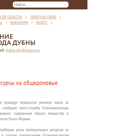
КОЙ ОБЛАСТИ
|
ОБРАТНАЯ СВЯЗЬ
|
ТЫ
|
ВАКАНСИИ
|
ВИДЕО
|
ЕНИЕ
ОДА ДУБНЫ
ail:
dubna-mfc@mosreg.ru
ресурсы на общедомовые
и проведут перерасчет размера платы за
 сообщает пресс-служба Госжилинспекции
Правила содержания общего имущества в
ласти Ольга Федина.
приборов учета коммунальных ресурсов за
 в сторону доначисления. Госжилинспекция