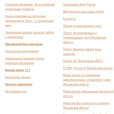
Налоговая инспекция - об исправлении
Социальный фонд России
кадастровой стоимости
Федеральная налоговая служба
Подать заявление на получение
Росреестр
разрешения на такси — в электронном
виде
Портал государственных услуг
Электронная подпись упрощает работу
Портал государственных и
с документами
муниципальных услуг Московской
области
Противодействие коррупции
Портал Общероссийской базы
Прокуратура информирует
вакансий
Официальный интернет-портал
Портал АО «Корпорация «МСП»
правовой информации
ГУ МВД России по Московской области
Единый номер 122
Министерство госуправления,
Банкротство физлиц
информационных технологий и связи
Памятки заявителям
Московской области
Паспортный стол
Министерство образования Московской
области
Министерство социального развития
Московской области