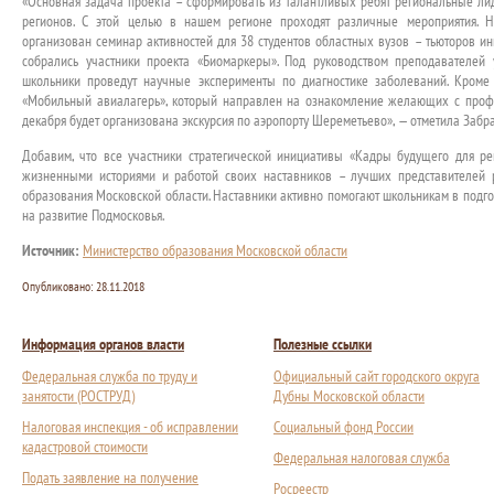
«Основная задача проекта – сформировать из талантливых ребят региональные ли
регионов. С этой целью в нашем регионе проходят различные мероприятия. Н
организован семинар активностей для 38 студентов областных вузов – тьюторов ин
собрались участники проекта «Биомаркеры». Под руководством преподавателей у
школьники проведут научные эксперименты по диагностике заболеваний. Кроме 
«Мобильный авиалагерь», который направлен на ознакомление желающих с профе
декабря будет организована экскурсия по аэропорту Шереметьево», — отметила Забр
Добавим, что все участники стратегической инициативы «Кадры будущего для ре
жизненными историями и работой своих наставников – лучших представителей 
образования Московской области. Наставники активно помогают школьникам в подг
на развитие Подмосковья.
Источник:
Министерство образования Московской области
Опубликовано:
28.11.2018
Информация органов власти
Полезные ссылки
Федеральная служба по труду и
Официальный сайт городского округа
занятости (РОСТРУД)
Дубны Московской области
Налоговая инспекция - об исправлении
Социальный фонд России
кадастровой стоимости
Федеральная налоговая служба
Подать заявление на получение
Росреестр