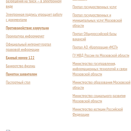
разрешения на такси — в электронном
виде
Портал государственных услуг
Электронная подпись упрощает работу
Портал государственных и
с документами
муниципальных услуг Московской
области
Противодействие коррупции
Портал Общероссийской базы
Прокуратура информирует
вакансий
Официальный интернет-портал
Портал АО «Корпорация «МСП»
правовой информации
ГУ МВД России по Московской области
Единый номер 122
Министерство госуправления,
Банкротство физлиц
информационных технологий и связи
Памятки заявителям
Московской области
Паспортный стол
Министерство образования Московской
области
Министерство социального развития
Московской области
Министерство юстиции Российской
Федерации