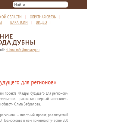
КОЙ ОБЛАСТИ
|
ОБРАТНАЯ СВЯЗЬ
|
ТЫ
|
ВАКАНСИИ
|
ВИДЕО
|
ЕНИЕ
ОДА ДУБНЫ
ail:
dubna-mfc@mosreg.ru
удущего для регионов»
ии проекта «Кадры будущего для регионов».
еметьево», – рассказала первый заместитель
 области Ольга Забралова.
регионов» – пилотный проект, реализуемый
. В Подмосковье в нем принимают участие 200