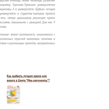
дерские команды, некие «команды развития»
апример, Орехово-Зуевским университетом
ициативы. А в университете «Дубна» сегодня
ниверситета и студентов-тьюторов проекта
того, пятеро школьников реализуют проект
ссиями, связанными с авиацией. Для них 9
алова.
гионов» имеют возможность ознакомиться с
различных отраслей экономики, политики и
отовке и реализации проектов, направленных
Как выбрать лучшее время для
визита в Центр "Мои документы"?