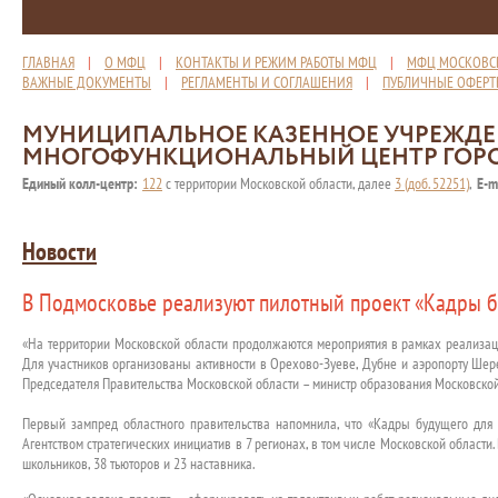
ГЛАВНАЯ
|
О МФЦ
|
КОНТАКТЫ И РЕЖИМ РАБОТЫ МФЦ
|
МФЦ МОСКОВС
ВАЖНЫЕ ДОКУМЕНТЫ
|
РЕГЛАМЕНТЫ И СОГЛАШЕНИЯ
|
ПУБЛИЧНЫЕ ОФЕР
МУНИЦИПАЛЬНОЕ КАЗЕННОЕ УЧРЕЖД
МНОГОФУНКЦИОНАЛЬНЫЙ ЦЕНТР ГОР
Единый колл-центр:
122
с территории Московской области, далее
3 (доб. 52251)
,
E-m
Новости
В Подмосковье реализуют пилотный проект «Кадры б
«На территории Московской области продолжаются мероприятия в рамках реализац
Для участников организованы активности в Орехово-Зуеве, Дубне и аэропорту Шер
Председателя Правительства Московской области – министр образования Московской
Первый зампред областного правительства напомнила, что «Кадры будущего для 
Агентством стратегических инициатив в 7 регионах, в том числе Московской области
школьников, 38 тьюторов и 23 наставника.