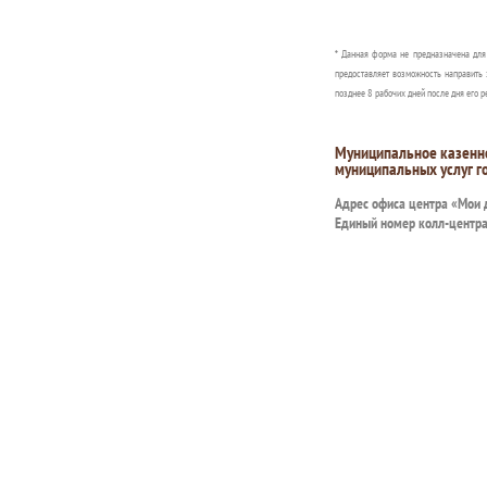
* Данная форма не предназначена дл
предоставляет возможность направить 
позднее 8 рабочих дней после дня его р
Муниципальное казенн
муниципальных услуг г
Адрес офиса центра «Мои
Единый номер колл-центр