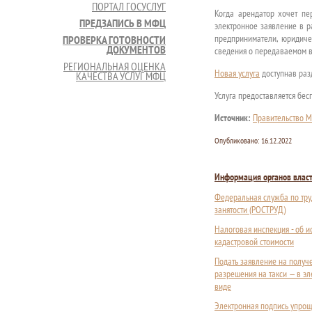
ПОРТАЛ ГОСУСЛУГ
Когда арендатор хочет пе
ПРЕДЗАПИСЬ В МФЦ
электронное заявление в р
предприниматели, юридиче
ПРОВЕРКА ГОТОВНОСТИ
ДОКУМЕНТОВ
сведения о передаваемом в
РЕГИОНАЛЬНАЯ ОЦЕНКА
Новая услуга
доступнав раз
КАЧЕСТВА УСЛУГ МФЦ
Услуга предоставляется бес
Источник:
Правительство М
Опубликовано:
16.12.2022
Информация органов влас
Федеральная служба по тру
занятости (РОСТРУД)
Налоговая инспекция - об 
кадастровой стоимости
Подать заявление на получ
разрешения на такси — в э
виде
Электронная подпись упрощ