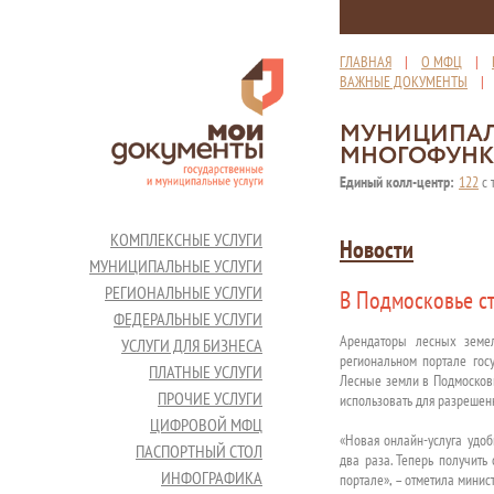
ГЛАВНАЯ
|
О МФЦ
|
ВАЖНЫЕ ДОКУМЕНТЫ
МУНИЦИПАЛ
МНОГОФУНК
Единый колл-центр:
122
с 
КОМПЛЕКСНЫЕ УСЛУГИ
Новости
МУНИЦИПАЛЬНЫЕ УСЛУГИ
РЕГИОНАЛЬНЫЕ УСЛУГИ
В Подмосковье ст
ФЕДЕРАЛЬНЫЕ УСЛУГИ
Арендаторы лесных земел
УСЛУГИ ДЛЯ БИЗНЕСА
региональном портале госу
ПЛАТНЫЕ УСЛУГИ
Лесные земли в Подмосковь
ПРОЧИЕ УСЛУГИ
использовать для разрешен
ЦИФРОВОЙ МФЦ
«Новая онлайн-услуга удоб
ПАСПОРТНЫЙ СТОЛ
два раза. Теперь получить
ИНФОГРАФИКА
портале», – отметила минис