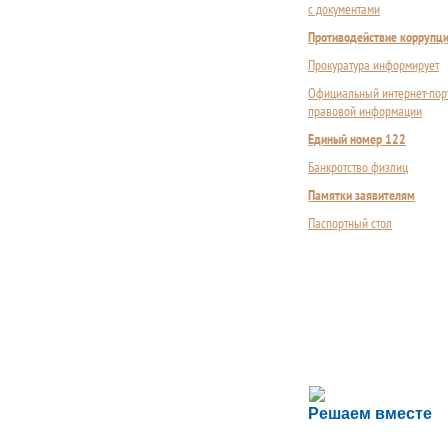
с документами
Противодействие коррупц
Прокуратура информирует
Официальный интернет-пор
правовой информации
Единый номер 122
Банкротство физлиц
Памятки заявителям
Паспортный стол
Сложности с пол
Решаем вместе
Сообщите об этом