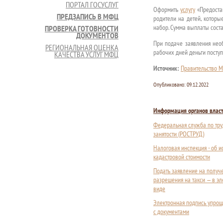
ПОРТАЛ ГОСУСЛУГ
Оформить
услугу
«Предоста
ПРЕДЗАПИСЬ В МФЦ
родители на детей, которы
набор. Сумма выплаты соста
ПРОВЕРКА ГОТОВНОСТИ
ДОКУМЕНТОВ
При подаче заявления необ
РЕГИОНАЛЬНАЯ ОЦЕНКА
рабочих дней деньги поступя
КАЧЕСТВА УСЛУГ МФЦ
Источник:
Правительство М
Опубликовано:
09.12.2022
Информация органов влас
Федеральная служба по тру
занятости (РОСТРУД)
Налоговая инспекция - об 
кадастровой стоимости
Подать заявление на получ
разрешения на такси — в э
виде
Электронная подпись упрощ
с документами