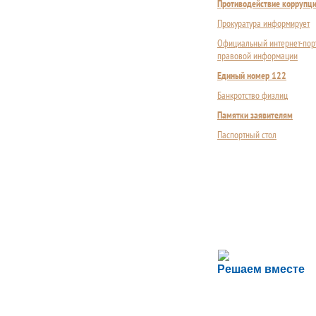
Противодействие коррупц
Прокуратура информирует
Официальный интернет-пор
правовой информации
Единый номер 122
Банкротство физлиц
Памятки заявителям
Паспортный стол
Сложности с пол
Решаем вместе
Сообщите об этом