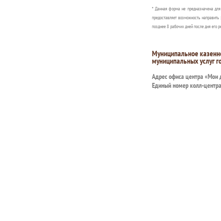
* Данная форма не предназначена дл
предоставляет возможность направить 
позднее 8 рабочих дней после дня его р
Муниципальное казенн
муниципальных услуг г
Адрес офиса центра «Мои
Единый номер колл-центр