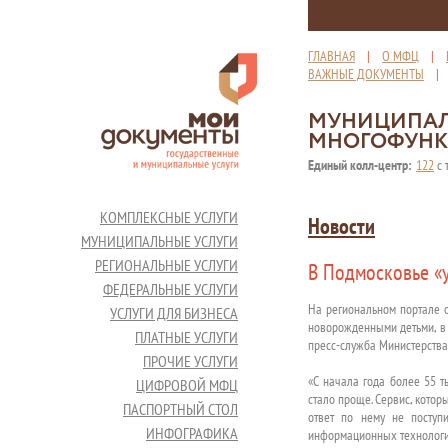
ГЛАВНАЯ
|
О МФЦ
|
ВАЖНЫЕ ДОКУМЕНТЫ
МУНИЦИПАЛ
МНОГОФУНК
Единый колл-центр:
122
с 
КОМПЛЕКСНЫЕ УСЛУГИ
Новости
МУНИЦИПАЛЬНЫЕ УСЛУГИ
РЕГИОНАЛЬНЫЕ УСЛУГИ
В Подмосковье «
ФЕДЕРАЛЬНЫЕ УСЛУГИ
На региональном портале 
УСЛУГИ ДЛЯ БИЗНЕСА
новорожденными детьми, в 
ПЛАТНЫЕ УСЛУГИ
пресс-служба Министерства
ПРОЧИЕ УСЛУГИ
«С начала года более 55 т
ЦИФРОВОЙ МФЦ
стало проще. Сервис, котор
ПАСПОРТНЫЙ СТОЛ
ответ по нему не поступи
ИНФОГРАФИКА
информационных технологий