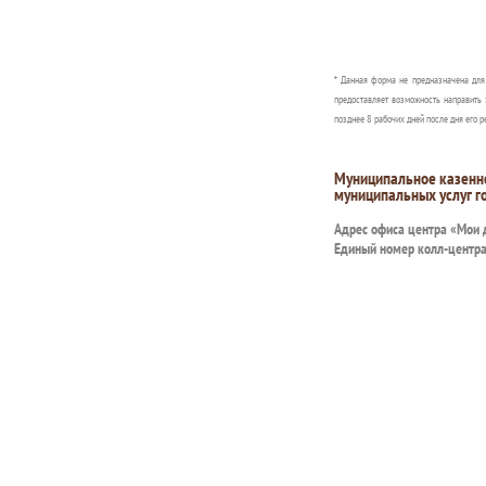
* Данная форма не предназначена дл
предоставляет возможность направить 
позднее 8 рабочих дней после дня его р
Муниципальное казенн
муниципальных услуг г
Адрес офиса центра «Мои
Единый номер колл-центр