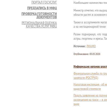
ПОРТАЛ ГОСУСЛУГ
Наибольшее количество точе
ПРЕДЗАПИСЬ В МФЦ
Министр отметил, что выра
ПРОВЕРКА ГОТОВНОСТИ
области растет, в основном 
ДОКУМЕНТОВ
Также в ассортименте магаз
РЕГИОНАЛЬНАЯ ОЦЕНКА
КАЧЕСТВА УСЛУГ МФЦ
а на нестационарной точке 
Разин подчеркнул, что по
астры, георгины и ирисы. Т
Источник:
РИАМО
Опубликовано:
05.03.2020
Информация органов влас
Федеральная служба по тру
занятости (РОСТРУД)
Налоговая инспекция - об 
кадастровой стоимости
Подать заявление на получ
разрешения на такси — в э
виде