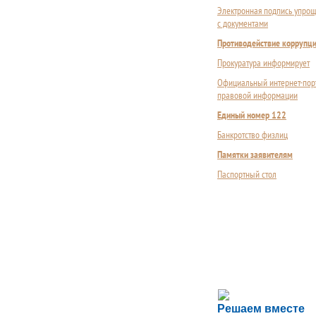
Электронная подпись упрощ
с документами
Противодействие коррупц
Прокуратура информирует
Официальный интернет-пор
правовой информации
Единый номер 122
Банкротство физлиц
Памятки заявителям
Паспортный стол
Сложности с пол
Решаем вместе
Сообщите об этом