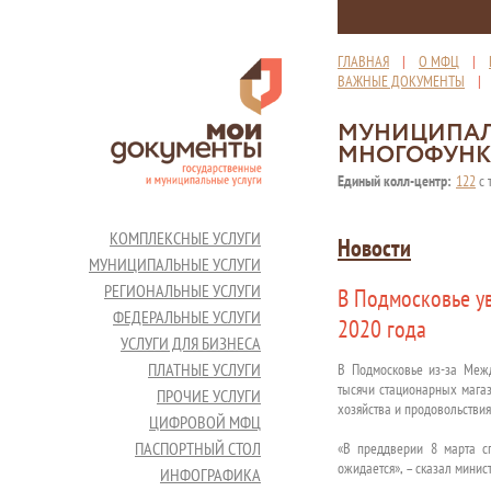
ГЛАВНАЯ
|
О МФЦ
|
ВАЖНЫЕ ДОКУМЕНТЫ
МУНИЦИПАЛ
МНОГОФУНК
Единый колл-центр:
122
с 
КОМПЛЕКСНЫЕ УСЛУГИ
Новости
МУНИЦИПАЛЬНЫЕ УСЛУГИ
РЕГИОНАЛЬНЫЕ УСЛУГИ
В Подмосковье ув
ФЕДЕРАЛЬНЫЕ УСЛУГИ
2020 года
УСЛУГИ ДЛЯ БИЗНЕСА
ПЛАТНЫЕ УСЛУГИ
В Подмосковье из-за Межд
тысячи стационарных магаз
ПРОЧИЕ УСЛУГИ
хозяйства и продовольствия
ЦИФРОВОЙ МФЦ
ПАСПОРТНЫЙ СТОЛ
«В преддверии 8 марта с
ожидается», – сказал минис
ИНФОГРАФИКА