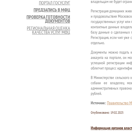
владельцам не будет ограни
ПОРТАЛ ГОСУСЛУГ
ПРЕДЗАПИСЬ В МФЦ
Регистрация домашних живо
и продовольствия Московско
ПРОВЕРКА ГОТОВНОСТИ
ДОКУМЕНТОВ
государственных услуг или
контактные данные владельц
РЕГИОНАЛЬНАЯ ОЦЕНКА
КАЧЕСТВА УСЛУГ МФЦ
базу данные о сделанных 
Регистрация, если чип уже 
отдельно.
Документы можно подать ка
аккаунта на портале, он мо
успешной регистрации ин
облегчит процесс идентифи
В Министерстве сельского х
собаки ее владелец мож
административных правонар
рублей.
Источник:
Правительство М
Опубликовано:
19.02.2025
Информация органов влас