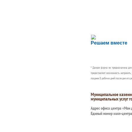
Сложности с пол
Решаем вместе
Сообщите об этом
* Данная форма не предназначена дл
предоставляет возможность направить 
позднее 8 рабочих дней после дня его р
Муниципальное казенн
муниципальных услуг г
Адрес офиса центра «Мои
Единый номер колл-центр