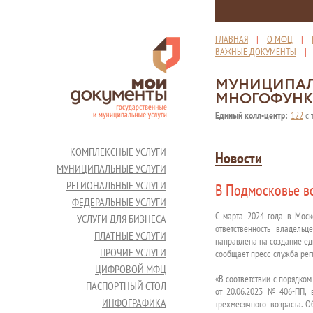
ГЛАВНАЯ
|
О МФЦ
|
ВАЖНЫЕ ДОКУМЕНТЫ
МУНИЦИПАЛ
МНОГОФУНК
Единый колл-центр:
122
с 
КОМПЛЕКСНЫЕ УСЛУГИ
Новости
МУНИЦИПАЛЬНЫЕ УСЛУГИ
РЕГИОНАЛЬНЫЕ УСЛУГИ
В Подмосковье вс
ФЕДЕРАЛЬНЫЕ УСЛУГИ
С марта 2024 года в Моск
УСЛУГИ ДЛЯ БИЗНЕСА
ответственность владель
ПЛАТНЫЕ УСЛУГИ
направлена на создание ед
ПРОЧИЕ УСЛУГИ
сообщает пресс-служба рег
ЦИФРОВОЙ МФЦ
«В соответствии с порядко
ПАСПОРТНЫЙ СТОЛ
от 20.06.2023 № 406-ПП,
ИНФОГРАФИКА
трехмесячного возраста. 