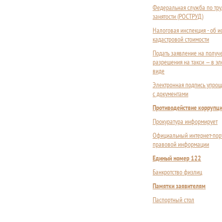
Федеральная служба по тру
занятости (РОСТРУД)
Налоговая инспекция - об 
кадастровой стоимости
Подать заявление на получ
разрешения на такси — в э
виде
Электронная подпись упрощ
с документами
Противодействие коррупц
Прокуратура информирует
Официальный интернет-пор
правовой информации
Единый номер 122
Банкротство физлиц
Памятки заявителям
Паспортный стол