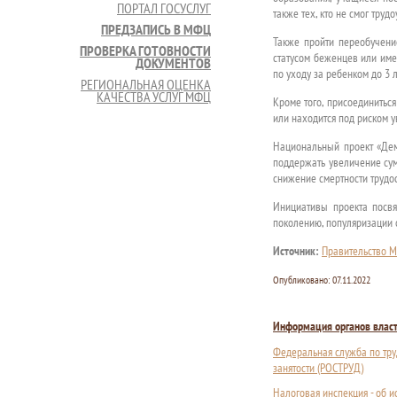
ПОРТАЛ ГОСУСЛУГ
также тех, кто не смог тру
ПРЕДЗАПИСЬ В МФЦ
Также пройти переобучени
ПРОВЕРКА ГОТОВНОСТИ
статусом беженцев или им
ДОКУМЕНТОВ
по уходу за ребенком до 3
РЕГИОНАЛЬНАЯ ОЦЕНКА
КАЧЕСТВА УСЛУГ МФЦ
Кроме того, присоединиться
или находится под риском у
Национальный проект «Дем
поддержать увеличение сум
снижение смертности трудо
Инициативы проекта посв
поколению, популяризации 
Источник:
Правительство М
Опубликовано:
07.11.2022
Информация органов влас
Федеральная служба по тру
занятости (РОСТРУД)
Налоговая инспекция - об 