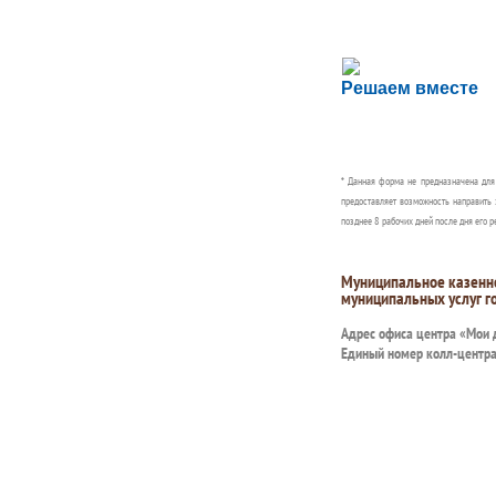
Сложности с пол
Решаем вместе
Сообщите об этом
* Данная форма не предназначена дл
предоставляет возможность направить 
позднее 8 рабочих дней после дня его р
Муниципальное казенн
муниципальных услуг г
Адрес офиса центра «Мои
Единый номер колл-центр