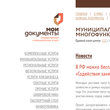
ГЛАВНАЯ
|
О МФЦ
|
ВАЖНЫЕ ДОКУМЕНТЫ
МУНИЦИПАЛ
МНОГОФУНК
Единый колл-центр:
122
с 
КОМПЛЕКСНЫЕ УСЛУГИ
Новости
МУНИЦИПАЛЬНЫЕ УСЛУГИ
РЕГИОНАЛЬНЫЕ УСЛУГИ
В РФ можно бесп
ФЕДЕРАЛЬНЫЕ УСЛУГИ
«Содействие заня
УСЛУГИ ДЛЯ БИЗНЕСА
ПЛАТНЫЕ УСЛУГИ
Молодые россияне могут б
занятости» в рамках нацпр
ПРОЧИЕ УСЛУГИ
года. Его участники могут
ЦИФРОВОЙ МФЦ
участия можно, подав заявк
ПАСПОРТНЫЙ СТОЛ
Проект распространяется
ИНФОГРАФИКА
образования, учащиеся пос