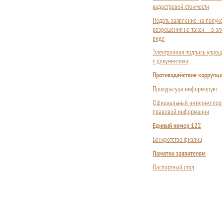
кадастровой стоимости
Подать заявление на получ
разрешения на такси — в э
виде
Электронная подпись упрощ
с документами
Противодействие коррупц
Прокуратура информирует
Официальный интернет-пор
правовой информации
Единый номер 122
Банкротство физлиц
Памятки заявителям
Паспортный стол