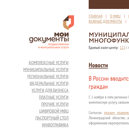
ГЛАВНАЯ
|
О МФЦ
|
ВАЖНЫЕ ДОКУМЕНТЫ
МУНИЦИПАЛ
МНОГОФУНК
Единый колл-центр:
122
с 
КОМПЛЕКСНЫЕ УСЛУГИ
Новости
МУНИЦИПАЛЬНЫЕ УСЛУГИ
РЕГИОНАЛЬНЫЕ УСЛУГИ
В России вводитс
ФЕДЕРАЛЬНЫЕ УСЛУГИ
граждан
УСЛУГИ ДЛЯ БИЗНЕСА
ПЛАТНЫЕ УСЛУГИ
С 1 ноября в пяти регионах
комплексную услугу, связа
ПРОЧИЕ УСЛУГИ
ЦИФРОВОЙ МФЦ
Согласно
планам правите
ПАСПОРТНЫЙ СТОЛ
Ленинградской областях, 
оформлению европротокола
ИНФОГРАФИКА