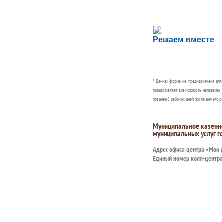
Сложности с пол
Решаем вместе
Сообщите об этом
* Данная форма не предназначена дл
предоставляет возможность направить 
позднее 8 рабочих дней после дня его р
Муниципальное казенн
муниципальных услуг г
Адрес офиса центра «Мои
Единый номер колл-центр