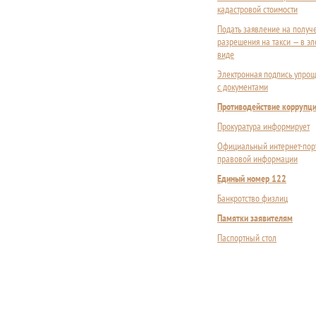
кадастровой стоимости
Подать заявление на получ
разрешения на такси — в э
виде
Электронная подпись упрощ
с документами
Противодействие коррупц
Прокуратура информирует
Официальный интернет-пор
правовой информации
Единый номер 122
Банкротство физлиц
Памятки заявителям
Паспортный стол