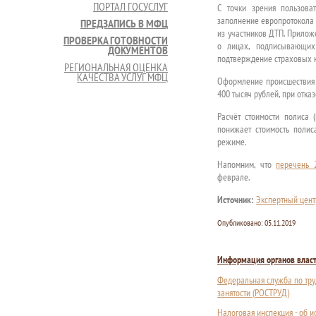
ПОРТАЛ ГОСУСЛУГ
С точки зрения пользова
заполнение европротокола 
ПРЕДЗАПИСЬ В МФЦ
из участников ДТП. Прилож
ПРОВЕРКА ГОТОВНОСТИ
о лицах, подписывающих 
ДОКУМЕНТОВ
подтверждение страховых 
РЕГИОНАЛЬНАЯ ОЦЕНКА
КАЧЕСТВА УСЛУГ МФЦ
Оформление происшествия 
400 тысяч рублей, при отка
Расчёт стоимости полиса 
понижает стоимость полис
режиме.
Напомним, что
перечень 
феврале.
Источник:
Экспертный цент
Опубликовано:
05.11.2019
Информация органов влас
Федеральная служба по тру
занятости (РОСТРУД)
Налоговая инспекция - об 