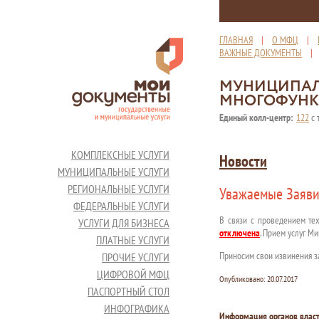
ГЛАВНАЯ
|
О МФЦ
|
ВАЖНЫЕ ДОКУМЕНТЫ
МУНИЦИПАЛ
МНОГОФУНК
Единый колл-центр:
122
с 
КОМПЛЕКСНЫЕ УСЛУГИ
Новости
МУНИЦИПАЛЬНЫЕ УСЛУГИ
РЕГИОНАЛЬНЫЕ УСЛУГИ
Уважаемые Заяви
ФЕДЕРАЛЬНЫЕ УСЛУГИ
В связи с проведением т
УСЛУГИ ДЛЯ БИЗНЕСА
отключена
. Прием услуг М
ПЛАТНЫЕ УСЛУГИ
Приносим свои извинения з
ПРОЧИЕ УСЛУГИ
ЦИФРОВОЙ МФЦ
Опубликовано:
20.07.2017
ПАСПОРТНЫЙ СТОЛ
ИНФОГРАФИКА
Информация органов влас