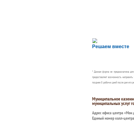
Сложности с пол
Решаем вместе
Сообщите об этом
* Данная форма не предназначена дл
предоставляет возможность направить 
позднее 8 рабочих дней после дня его р
Муниципальное казенн
муниципальных услуг г
Адрес офиса центра «Мои
Единый номер колл-центр