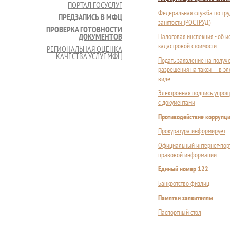
ПОРТАЛ ГОСУСЛУГ
Федеральная служба по тру
ПРЕДЗАПИСЬ В МФЦ
занятости (РОСТРУД)
ПРОВЕРКА ГОТОВНОСТИ
ДОКУМЕНТОВ
Налоговая инспекция - об 
кадастровой стоимости
РЕГИОНАЛЬНАЯ ОЦЕНКА
КАЧЕСТВА УСЛУГ МФЦ
Подать заявление на получ
разрешения на такси — в э
виде
Электронная подпись упрощ
с документами
Противодействие коррупц
Прокуратура информирует
Официальный интернет-пор
правовой информации
Единый номер 122
Банкротство физлиц
Памятки заявителям
Паспортный стол