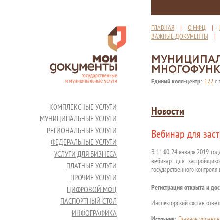
ГЛАВНАЯ
|
О МФЦ
|
ВАЖНЫЕ ДОКУМЕНТЫ
МУНИЦИПАЛ
МНОГОФУНК
Единый колл-центр:
122
с 
КОМПЛЕКСНЫЕ УСЛУГИ
Новости
МУНИЦИПАЛЬНЫЕ УСЛУГИ
РЕГИОНАЛЬНЫЕ УСЛУГИ
Вебинар для зас
ФЕДЕРАЛЬНЫЕ УСЛУГИ
В 11:00 24 января 2019 го
УСЛУГИ ДЛЯ БИЗНЕСА
вебинар для застройщико
ПЛАТНЫЕ УСЛУГИ
государственного контроля 
ПРОЧИЕ УСЛУГИ
Регистрация открыта и дос
ЦИФРОВОЙ МФЦ
ПАСПОРТНЫЙ СТОЛ
Инспекторский состав ответ
ИНФОГРАФИКА
Источник:
Главное управле