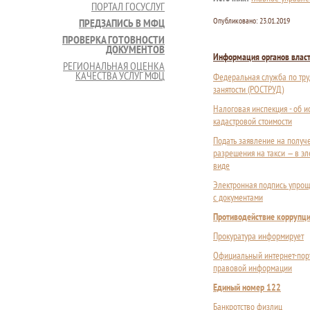
ПОРТАЛ ГОСУСЛУГ
Опубликовано:
23.01.2019
ПРЕДЗАПИСЬ В МФЦ
ПРОВЕРКА ГОТОВНОСТИ
ДОКУМЕНТОВ
Информация органов влас
РЕГИОНАЛЬНАЯ ОЦЕНКА
КАЧЕСТВА УСЛУГ МФЦ
Федеральная служба по тру
занятости (РОСТРУД)
Налоговая инспекция - об 
кадастровой стоимости
Подать заявление на получ
разрешения на такси — в э
виде
Электронная подпись упрощ
с документами
Противодействие коррупц
Прокуратура информирует
Официальный интернет-пор
правовой информации
Единый номер 122
Банкротство физлиц