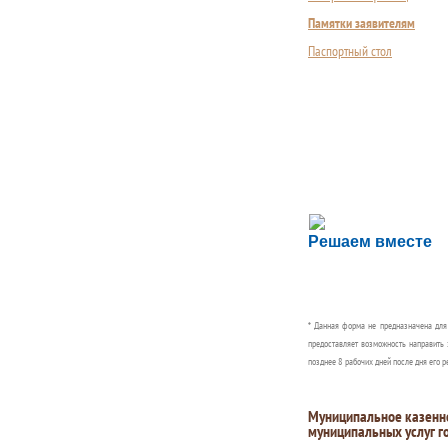
Памятки заявителям
Паспортный стол
Сложности с пол
Решаем вместе
Сообщите об этом
* Данная форма не предназначена дл
предоставляет возможность направить 
позднее 8 рабочих дней после дня его р
Муниципальное казенн
муниципальных услуг г