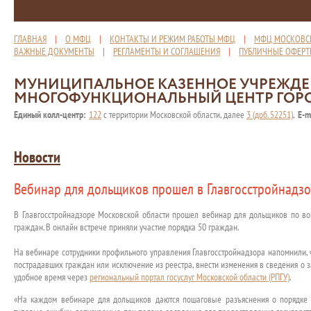
ГЛАВНАЯ
|
О МФЦ
|
КОНТАКТЫ И РЕЖИМ РАБОТЫ МФЦ
|
МФЦ МОСКОВС
ВАЖНЫЕ ДОКУМЕНТЫ
|
РЕГЛАМЕНТЫ И СОГЛАШЕНИЯ
|
ПУБЛИЧНЫЕ ОФЕР
МУНИЦИПАЛЬНОЕ КАЗЕННОЕ УЧРЕЖД
МНОГОФУНКЦИОНАЛЬНЫЙ ЦЕНТР ГОР
Единый колл-центр:
122
с территории Московской области, далее
3 (доб. 52251)
,
E-m
Новости
Вебинар для дольщиков прошел в Главгосстройнадзо
В Главгосстройнадзоре Московской области прошел вебинар для дольщиков по во
граждан. В онлайн встрече приняли участие порядка 50 граждан.
На вебинаре сотрудники профильного управления Главгосстройнадзора напомнили, 
пострадавших граждан или исключение из реестра, внести изменения в сведения о з
удобное время через
региональный портал госуслуг Московской области (РПГУ)
.
«На каждом вебинаре для дольщиков даются пошаговые разъяснения о порядке 