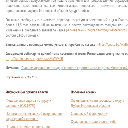
типовые ошибки, допускаемые при подаче заявления для предоставления государст
ведомства дают ответы на все интересующие вопросы», – отмечает начальни
строительного надзора Московской области Артур Гарибян.
Он также сообщил, что с момента перевода госуслуги в электронный вид в Главго
более 11,5 тыс. заявлений на включение в реестр пострадавших граждан или ис
изменений в сведения о заявителе через
региональный портал госуслуг Московской 
состоит 11650 граждан.
Запись данного вебинара можно увидеть, перейдя по ссылке:
https://youtu.be/vva
Следующий вебинар по данной теме состоится 6 июня. Регистрация доступна по с
http://webinar.mosreg.ru/mira/s/hxWM0B
Источник:
Главное управление государственного строительного надзора Московской
Опубликовано:
27.05.2019
Информация органов власти
Полезные ссылки
Федеральная служба по труду и
Официальный сайт городского округа
занятости (РОСТРУД)
Дубны Московской области
Налоговая инспекция - об исправлении
Социальный фонд России
кадастровой стоимости
Федеральная налоговая служба
Подать заявление на получение