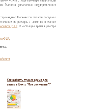
венной услуги. В ходе вебинара специалисты
к Главного управления государственного
сстройнадзор Московской области поступило
ключение из реестра, а также на внесение
области (РПГУ)
. В настоящее время в реестре
BAw-01Ug
сылке:
 области
Как выбрать лучшее время для
визита в Центр "Мои документы"?