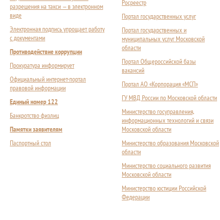
Росреестр
разрешения на такси — в электронном
виде
Портал государственных услуг
Электронная подпись упрощает работу
Портал государственных и
с документами
муниципальных услуг Московской
области
Противодействие коррупции
Портал Общероссийской базы
Прокуратура информирует
вакансий
Официальный интернет-портал
Портал АО «Корпорация «МСП»
правовой информации
ГУ МВД России по Московской области
Единый номер 122
Министерство госуправления,
Банкротство физлиц
информационных технологий и связи
Памятки заявителям
Московской области
Паспортный стол
Министерство образования Московской
области
Министерство социального развития
Московской области
Министерство юстиции Российской
Федерации