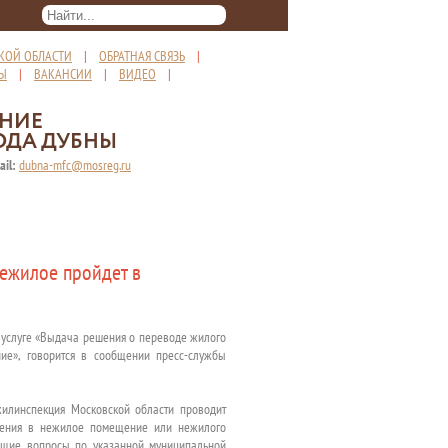
КОЙ ОБЛАСТИ
|
ОБРАТНАЯ СВЯЗЬ
|
ТЫ
|
ВАКАНСИИ
|
ВИДЕО
|
ЕНИЕ
ОДА ДУБНЫ
ail:
dubna-mfc@mosreg.ru
ежилое пройдет в
й услуге «Выдача решения о переводе жилого
», говорится в сообщении пресс-службы
жилинспекция Московской области проводит
щения в нежилое помещение или нежилого
ющие вопросы по указанной муниципальной