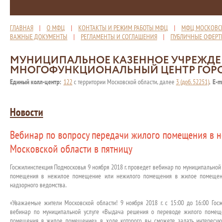
ГЛАВНАЯ
|
О МФЦ
|
КОНТАКТЫ И РЕЖИМ РАБОТЫ МФЦ
|
МФЦ МОСКОВС
ВАЖНЫЕ ДОКУМЕНТЫ
|
РЕГЛАМЕНТЫ И СОГЛАШЕНИЯ
|
ПУБЛИЧНЫЕ ОФЕР
МУНИЦИПАЛЬНОЕ КАЗЕННОЕ УЧРЕЖД
МНОГОФУНКЦИОНАЛЬНЫЙ ЦЕНТР ГОР
Единый колл-центр:
122
с территории Московской области, далее
3 (доб. 52251)
,
E-m
Новости
Вебинар по вопросу передачи жилого помещения в н
Московской области в пятницу
Госжилинспекция Подмосковья 9 ноября 2018 г. проведет вебинар по муниципально
помещения в нежилое помещение или нежилого помещения в жилое помещение
надзорного ведомства.
«Уважаемые жители Московской области! 9 ноября 2018 г. с 15:00 до 16:00 Гос
вебинар по муниципальной услуге «Выдача решения о переводе жилого поме
помещения в жилое помещение», в ходе которого вы сможете задать интересу