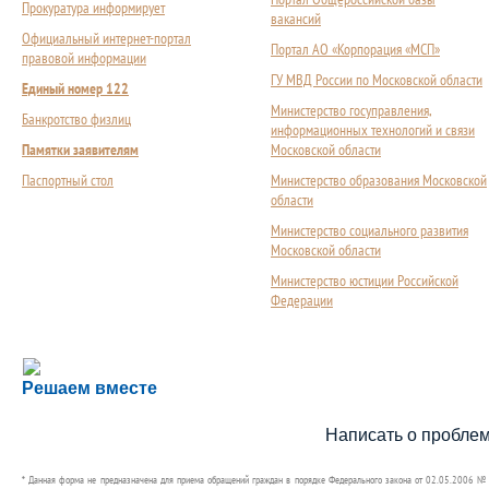
Прокуратура информирует
вакансий
Официальный интернет-портал
Портал АО «Корпорация «МСП»
правовой информации
ГУ МВД России по Московской области
Единый номер 122
Министерство госуправления,
Банкротство физлиц
информационных технологий и связи
Памятки заявителям
Московской области
Паспортный стол
Министерство образования Московской
области
Министерство социального развития
Московской области
Министерство юстиции Российской
Федерации
Сложности с получением социальной выплаты или 
Решаем вместе
Сообщите об этом
Написать о пробле
* Данная форма не предназначена для приема обращений граждан в порядке Федерального закона от 02.05.2006 №