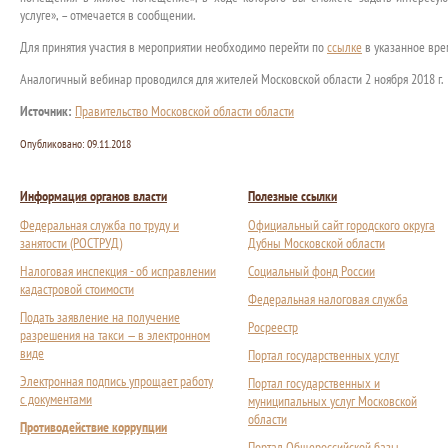
услуге», – отмечается в сообщении.
Для принятия участия в мероприятии необходимо перейти по
ссылке
в указанное вре
Аналогичный вебинар проводился для жителей Московской области 2 ноября 2018 г.
Источник:
Правительство Московской области области
Опубликовано:
09.11.2018
Информация органов власти
Полезные ссылки
Федеральная служба по труду и
Официальный сайт городского округа
занятости (РОСТРУД)
Дубны Московской области
Налоговая инспекция - об исправлении
Социальный фонд России
кадастровой стоимости
Федеральная налоговая служба
Подать заявление на получение
Росреестр
разрешения на такси — в электронном
виде
Портал государственных услуг
Электронная подпись упрощает работу
Портал государственных и
с документами
муниципальных услуг Московской
области
Противодействие коррупции
Портал Общероссийской базы