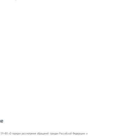
пособия?
ме
 59-ФЗ «О порядке рассмотрения обращений граждан Российской Федерации» и