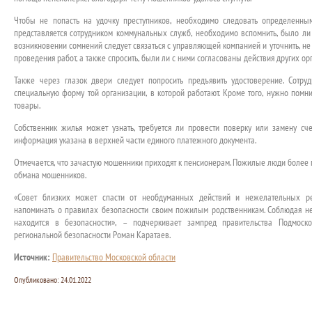
Чтобы не попасть на удочку преступников, необходимо следовать определенным
представляется сотрудником коммунальных служб, необходимо вспомнить, было л
возникновении сомнений следует связаться с управляющей компанией и уточнить, не
проведения работ, а также спросить, были ли с ними согласованы действия других ор
Также через глазок двери следует попросить предъявить удостоверение. Сотр
специальную форму той организации, в которой работают. Кроме того, нужно помн
товары.
Собственник жилья может узнать, требуется ли провести поверку или замену сч
информация указана в верхней части единого платежного документа.
Отмечается, что зачастую мошенники приходят к пенсионерам. Пожилые люди более
обмана мошенников.
«Совет близких может спасти от необдуманных действий и нежелательных р
напоминать о правилах безопасности своим пожилым родственникам. Соблюдая 
находится в безопасности», – подчеркивает зампред правительства Подмоск
региональной безопасности Роман Каратаев.
Источник:
Правительство Московской области
Опубликовано:
24.01.2022