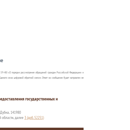
пособия?
ме
 59-ФЗ «О порядке рассмотрения обращений граждан Российской Федерации» и
диного окна цифровой обратной связи». Ответ на сообщение будет направлен не
едоставления государственных и
. Дубна, 141980
й области, далее
3 (доб. 52251)