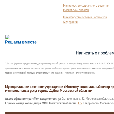
Министерство социального развития
Московской области
Министерство юстиции Российской
Федерации
Сложности с получением социальной выплаты или 
Решаем вместе
Сообщите об этом
Написать о пробле
* Данная форма не предназначена для приема обращений граждан в порядке Федерального закона от 02.05.2006 №
предоставляет возможность направить электронное сообщение в рамках реализации пилотного проекта по внедрению «Е
позднее 8 рабочих дней после дня его регистрации, а по отдельным тематикам – в укороченные сроки.
Муниципальное казенное учреждение «Многофункциональный центр пр
муниципальных услуг города Дубны Московской области»
Адрес офиса центра «Мои документы»:
ул. Станционная, д. 32, Московская область, г
Единый номер колл-центра МФЦ Московской области:
122
с территории Московско