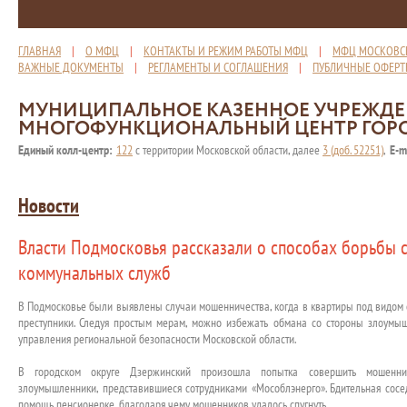
ГЛАВНАЯ
|
О МФЦ
|
КОНТАКТЫ И РЕЖИМ РАБОТЫ МФЦ
|
МФЦ МОСКОВС
ВАЖНЫЕ ДОКУМЕНТЫ
|
РЕГЛАМЕНТЫ И СОГЛАШЕНИЯ
|
ПУБЛИЧНЫЕ ОФЕР
МУНИЦИПАЛЬНОЕ КАЗЕННОЕ УЧРЕЖД
МНОГОФУНКЦИОНАЛЬНЫЙ ЦЕНТР ГОР
Единый колл-центр:
122
с территории Московской области, далее
3 (доб. 52251)
,
E-m
Новости
Власти Подмосковья рассказали о способах борьбы 
коммунальных служб
В Подмосковье были выявлены случаи мошенничества, когда в квартиры под видом
преступники. Следуя простым мерам, можно избежать обмана со стороны злоумыш
управления региональной безопасности Московской области.
В городском округе Дзержинский произошла попытка совершить мошенни
злоумышленники, представившиеся сотрудниками «Мособлэнерго». Бдительная сос
помощь пенсионерке, благодаря чему мошенников удалось спугнуть.