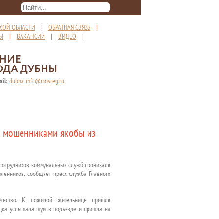
КОЙ ОБЛАСТИ
|
ОБРАТНАЯ СВЯЗЬ
|
ТЫ
|
ВАКАНСИИ
|
ВИДЕО
|
ЕНИЕ
ОДА ДУБНЫ
ail:
dubna-mfc@mosreg.ru
с мошенниками якобы из
 сотрудников коммунальных служб проникали
ленников, сообщает пресс-служба Главного
чество. К пожилой жительнице пришли
едка услышала шум в подъезде и пришла на