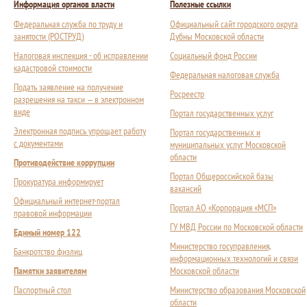
Информация органов власти
Полезные ссылки
Федеральная служба по труду и
Официальный сайт городского округа
занятости (РОСТРУД)
Дубны Московской области
Налоговая инспекция - об исправлении
Социальный фонд России
кадастровой стоимости
Федеральная налоговая служба
Подать заявление на получение
Росреестр
разрешения на такси — в электронном
виде
Портал государственных услуг
Электронная подпись упрощает работу
Портал государственных и
с документами
муниципальных услуг Московской
области
Противодействие коррупции
Портал Общероссийской базы
Прокуратура информирует
вакансий
Официальный интернет-портал
Портал АО «Корпорация «МСП»
правовой информации
ГУ МВД России по Московской области
Единый номер 122
Министерство госуправления,
Банкротство физлиц
информационных технологий и связи
Памятки заявителям
Московской области
Паспортный стол
Министерство образования Московской
области