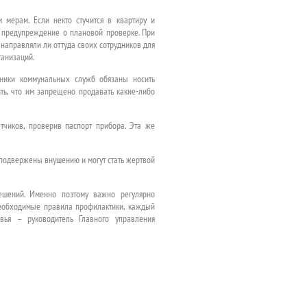
 мерам. Если некто стучится в квартиру и
и предупреждение о плановой проверке. При
 направляли ли оттуда своих сотрудников для
ганизаций.
удники коммунальных служб обязаны носить
ить, что им запрещено продавать какие-либо
етчиков, проверив паспорт прибора. Эта же
 подвержены внушению и могут стать жертвой
ешений. Именно поэтому важно регулярно
необходимые правила профилактики, каждый
овья – руководитель Главного управления