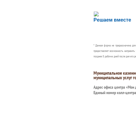
Сложности с пол
Решаем вместе
Сообщите об этом
* Данная форма не предназначена дл
предоставляет возможность направить 
позднее 8 рабочих дней после дня его р
Муниципальное казенн
муниципальных услуг г
Адрес офиса центра «Мои
Единый номер колл-центр