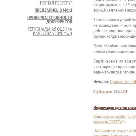
ПОРТАЛ ГОСУСЛУГ
авторизоваться на РПГУ че
ПРЕДЗАПИСЬ В МФЦ
форму. К заявлению в цифр
ПРОВЕРКА ГОТОВНОСТИ
Воспользоваться услугой м
ДОКУМЕНТОВ
не последовало и если п
РЕГИОНАЛЬНАЯ ОЦЕНКА
действия лицензии, подава
КАЧЕСТВА УСЛУГ МФЦ
случаях, которые необходи
После обработки заявления
личный кабинет заявителя н
Запуск сервиса по возвр
трансформации органов вла
ведения бизнеса в регионе
Источник:
Правительство М
Опубликовано:
19.11.2025
Информация органов влас
Федеральная служба по тру
занятости (РОСТРУД)
Налоговая инспекция - об 
кадастровой стоимости