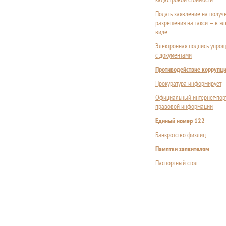
Подать заявление на получ
разрешения на такси — в э
виде
Электронная подпись упрощ
с документами
Противодействие коррупц
Прокуратура информирует
Официальный интернет-пор
правовой информации
Единый номер 122
Банкротство физлиц
Памятки заявителям
Паспортный стол