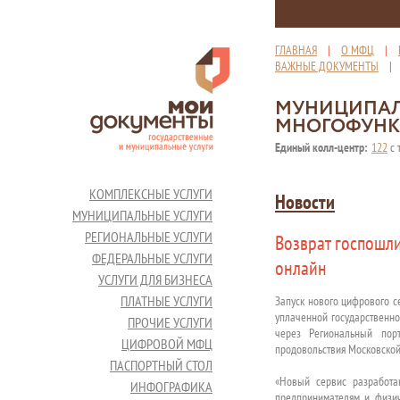
ГЛАВНАЯ
|
О МФЦ
|
ВАЖНЫЕ ДОКУМЕНТЫ
МУНИЦИПАЛ
МНОГОФУНК
Единый колл-центр:
122
с 
КОМПЛЕКСНЫЕ УСЛУГИ
Новости
МУНИЦИПАЛЬНЫЕ УСЛУГИ
РЕГИОНАЛЬНЫЕ УСЛУГИ
Возврат госпошл
ФЕДЕРАЛЬНЫЕ УСЛУГИ
онлайн
УСЛУГИ ДЛЯ БИЗНЕСА
ПЛАТНЫЕ УСЛУГИ
Запуск нового цифрового с
уплаченной государственн
ПРОЧИЕ УСЛУГИ
через Региональный порт
ЦИФРОВОЙ МФЦ
продовольствия Московской
ПАСПОРТНЫЙ СТОЛ
«Новый сервис разработа
ИНФОГРАФИКА
предпринимателям и физич