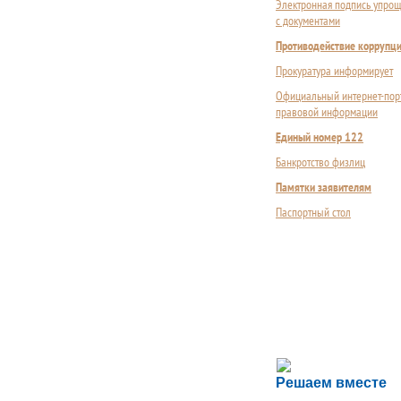
Электронная подпись упрощ
с документами
Противодействие коррупц
Прокуратура информирует
Официальный интернет-пор
правовой информации
Единый номер 122
Банкротство физлиц
Памятки заявителям
Паспортный стол
Сложности с пол
Решаем вместе
Сообщите об этом