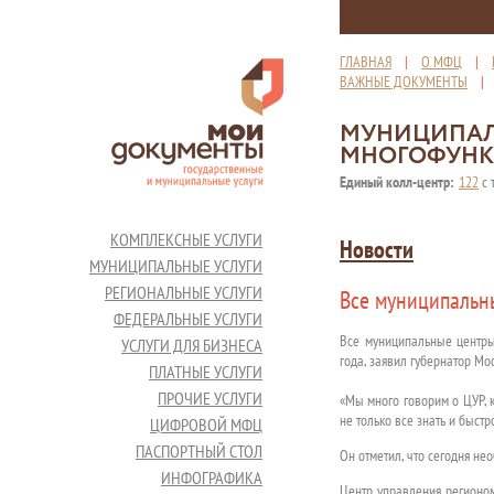
ГЛАВНАЯ
|
О МФЦ
|
ВАЖНЫЕ ДОКУМЕНТЫ
МУНИЦИПАЛ
МНОГОФУНК
Единый колл-центр:
122
с 
КОМПЛЕКСНЫЕ УСЛУГИ
Новости
МУНИЦИПАЛЬНЫЕ УСЛУГИ
РЕГИОНАЛЬНЫЕ УСЛУГИ
Все муниципальны
ФЕДЕРАЛЬНЫЕ УСЛУГИ
Все муниципальные центры
УСЛУГИ ДЛЯ БИЗНЕСА
года, заявил губернатор Мо
ПЛАТНЫЕ УСЛУГИ
ПРОЧИЕ УСЛУГИ
«Мы много говорим о ЦУР, 
не только все знать и быстр
ЦИФРОВОЙ МФЦ
ПАСПОРТНЫЙ СТОЛ
Он отметил, что сегодня н
ИНФОГРАФИКА
Центр управления регионом