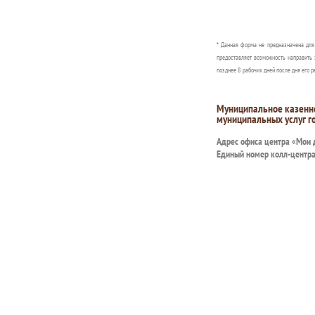
* Данная форма не предназначена дл
предоставляет возможность направить 
позднее 8 рабочих дней после дня его р
Муниципальное казенн
муниципальных услуг г
Адрес офиса центра «Мои
Единый номер колл-центр