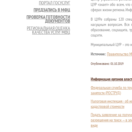
ПОРТАЛ ГОСУСЛУГ
ЦУР «знает» обо всем, что
ПРЕДЗАПИСЬ В МФЦ
сферах жизни региона. Инфо
ПРОВЕРКА ГОТОВНОСТИ
В ЦУРе собраны 120 спец
ДОКУМЕНТОВ
насущным вопросам. Вся 
РЕГИОНАЛЬНАЯ ОЦЕНКА
образование, соцзащита, тр
КАЧЕСТВА УСЛУГ МФЦ
соцсети.
Муниципальный ЦУР – это н
Источник:
Правительство М
Опубликовано:
01.10.2019
Информация органов влас
Федеральная служба по тру
занятости (РОСТРУД)
Налоговая инспекция - об 
кадастровой стоимости
Подать заявление на получ
разрешения на такси — в э
виде