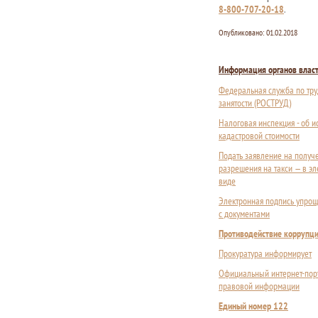
8-800-707-20-18
.
Опубликовано:
01.02.2018
Информация органов влас
Федеральная служба по тру
занятости (РОСТРУД)
Налоговая инспекция - об 
кадастровой стоимости
Подать заявление на получ
разрешения на такси — в э
виде
Электронная подпись упрощ
с документами
Противодействие коррупц
Прокуратура информирует
Официальный интернет-пор
правовой информации
Единый номер 122