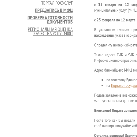
ПОРТАЛ ГОСУСЛУГ
с 31 января по 12 мар
ПРЕДЗАПИСЬ В МФЦ
муниципальных услуг (МФЦ)
ПРОВЕРКА ГОТОВНОСТИ
с 25 февраля по 12 марта
ДОКУМЕНТОВ
РЕГИОНАЛЬНАЯ ОЦЕНКА
В указанных пунктах пр
КАЧЕСТВА УСЛУГ МФЦ
нахождения
, указав избир
Определить номер избирате
Также адреса ТИК и УИК 
Информационно-справочный
Адрес ближайшего МФЦ мож
по телефону Единог
на
Портале государ
Подать заявление возможн
учетную запись на данном п
Внимание! Подать заявлен
После того как Вы подали 
свой паспорт, получайте из
Остались вопросы? Звонит