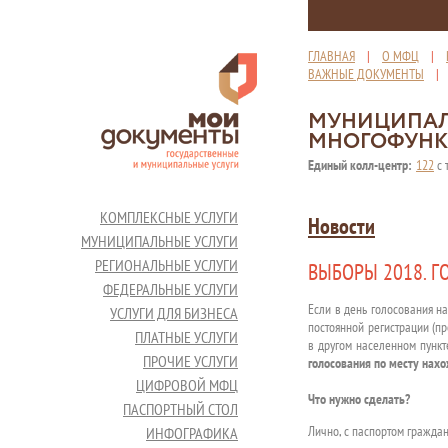
ГЛАВНАЯ
|
О МФЦ
|
ВАЖНЫЕ ДОКУМЕНТЫ
МУНИЦИПАЛ
МНОГОФУНК
Единый колл-центр:
122
с 
КОМПЛЕКСНЫЕ УСЛУГИ
Новости
МУНИЦИПАЛЬНЫЕ УСЛУГИ
РЕГИОНАЛЬНЫЕ УСЛУГИ
ВЫБОРЫ 2018. Г
ФЕДЕРАЛЬНЫЕ УСЛУГИ
Если в день голосования н
УСЛУГИ ДЛЯ БИЗНЕСА
постоянной регистрации (пр
ПЛАТНЫЕ УСЛУГИ
в другом населенном пункт
ПРОЧИЕ УСЛУГИ
голосования по месту нах
ЦИФРОВОЙ МФЦ
Что нужно сделать?
ПАСПОРТНЫЙ СТОЛ
Лично, с паспортом граждан
ИНФОГРАФИКА