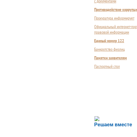
с документами
Противодействие коррупц
Прокуратура информирует
Официальный интернет-пор
правовой информации
Единый номер 122
Банкротство физлиц
Памятки заявителям
Паспортный стол
Сложности с пол
Решаем вместе
Сообщите об этом