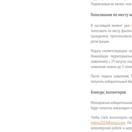
Подмосковья не менее, чем 
Голосование по месту 
В настоящий момент уже
голосовать по месту факти
гражданину проголосоват
регистрации.
Подать соответствующее за
ближайшую территориаль
заявлений); с 29 августа п
заявление можно до 5 сентя
После подачи заявления, 
получить избирательный бю
Конкурс волонтеров
Молодежная избирательная 
будут помогать инвалидам 
Чтобы стать волонтером, н
mikmo2014@gmail.com
. По
волонтерской работе и нап