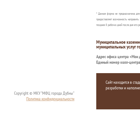
* Данная форма не предназначена дл
предоставляет возможность направить 
позднее 8 рабочих дней после дня его р
Муниципальное казенн
муниципальных услуг г
Адрес офиса центра «Мои
Единый номер колл-центр
Сайт находится в стад
разработки и наполн
Copyright © МКУ "МФЦ города Дубны"
Политика конфиденциальности