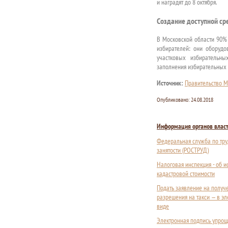
и наградят до 8 октября.
Создание доступной ср
В Московской области 90%
избирателей: они оборуд
участковых избирательны
заполнения избирательных
Источник:
Правительство М
Опубликовано:
24.08.2018
Информация органов влас
Федеральная служба по тру
занятости (РОСТРУД)
Налоговая инспекция - об 
кадастровой стоимости
Подать заявление на получ
разрешения на такси — в э
виде
Электронная подпись упрощ