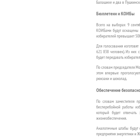
Балашихе и два в Пушкинск
Бюллетени и КОИБы
Всего на выборах 9 сентя
КОИБами будут оснащены бо
избирателей превышает 500
Для голосования изготовят
621 838 человек). Из них
будет передавать избирател
По словам председателя Мо
этом впервые проголосую
рюкзаки и шоколад.
Обеспечение безопасн
По словам заместителя пр
бесперебойной работы из
который будет отвечать 
жизнеобеспечения.
Аналогичные штабы будут 
предприятия энергетики и Ж