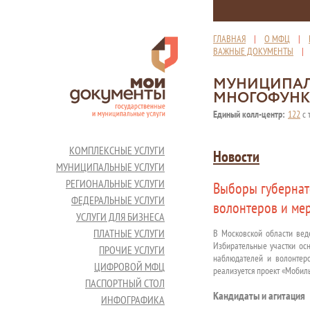
ГЛАВНАЯ
|
О МФЦ
|
ВАЖНЫЕ ДОКУМЕНТЫ
МУНИЦИПАЛ
МНОГОФУНК
Единый колл-центр:
122
с 
КОМПЛЕКСНЫЕ УСЛУГИ
Новости
МУНИЦИПАЛЬНЫЕ УСЛУГИ
РЕГИОНАЛЬНЫЕ УСЛУГИ
Выборы губернат
ФЕДЕРАЛЬНЫЕ УСЛУГИ
волонтеров и ме
УСЛУГИ ДЛЯ БИЗНЕСА
ПЛАТНЫЕ УСЛУГИ
В Московской области веде
Избирательные участки ос
ПРОЧИЕ УСЛУГИ
наблюдателей и волонтеро
ЦИФРОВОЙ МФЦ
реализуется проект «Мобиль
ПАСПОРТНЫЙ СТОЛ
Кандидаты и агитация
ИНФОГРАФИКА