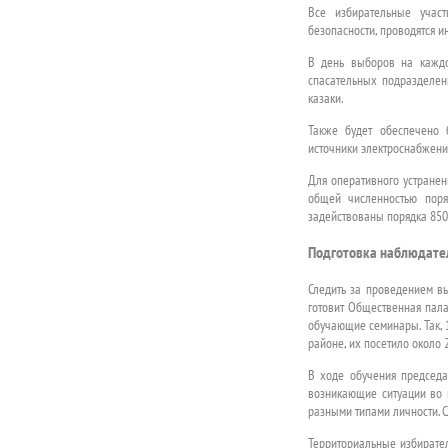
Все избирательные учас
безопасности, проводятся и
В день выборов на каждо
спасательных подразделен
казаки.
Также будет обеспечено 
источники электроснабжени
Для оперативного устранен
общей численностью поря
задействованы порядка 850
Подготовка наблюдате
Следить за проведением в
готовит Общественная пала
обучающие семинары. Так, 
районе, их посетило около 
В ходе обучения председа
возникающие ситуации во в
разными типами личности. 
Территориальные избирате