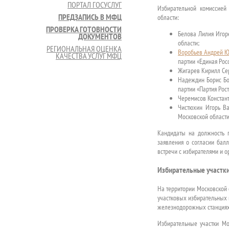
ПОРТАЛ ГОСУСЛУГ
Избирательной комиссией
ПРЕДЗАПИСЬ В МФЦ
области:
ПРОВЕРКА ГОТОВНОСТИ
Белова Лилия Игор
ДОКУМЕНТОВ
области;
РЕГИОНАЛЬНАЯ ОЦЕНКА
Воробьев Андрей 
КАЧЕСТВА УСЛУГ МФЦ
партии «Единая Росс
Жигарев Кирилл Сер
Надеждин Борис Бо
партии «Партия Рост
Черемисов Констант
Чистюхин Игорь Ва
Московской области
Кандидаты на должность 
заявления о согласии балл
встречи с избирателями и о
Избирательные участк
На территории Московской 
участковых избирательных к
железнодорожных станциях,
Избирательные участки Мос