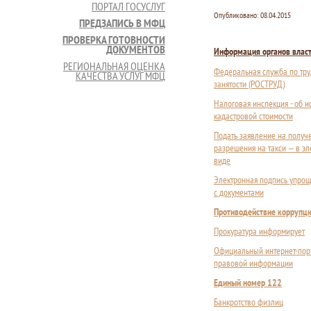
ПОРТАЛ ГОСУСЛУГ
Опубликовано:
08.04.2015
ПРЕДЗАПИСЬ В МФЦ
ПРОВЕРКА ГОТОВНОСТИ
ДОКУМЕНТОВ
Информация органов влас
РЕГИОНАЛЬНАЯ ОЦЕНКА
Федеральная служба по тру
КАЧЕСТВА УСЛУГ МФЦ
занятости (РОСТРУД)
Налоговая инспекция - об 
кадастровой стоимости
Подать заявление на получ
разрешения на такси — в э
виде
Электронная подпись упрощ
с документами
Противодействие коррупц
Прокуратура информирует
Официальный интернет-пор
правовой информации
Единый номер 122
Банкротство физлиц