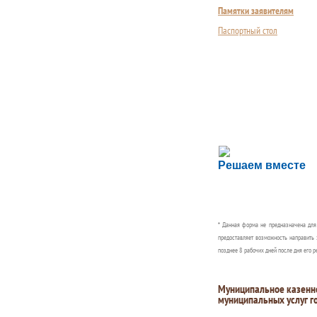
Памятки заявителям
Паспортный стол
Сложности с пол
Решаем вместе
Сообщите об этом
* Данная форма не предназначена дл
предоставляет возможность направить 
позднее 8 рабочих дней после дня его р
Муниципальное казенн
муниципальных услуг г