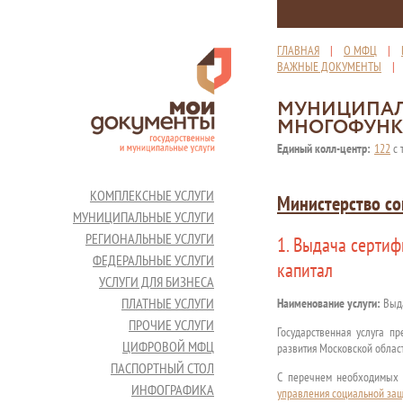
ГЛАВНАЯ
|
О МФЦ
|
ВАЖНЫЕ ДОКУМЕНТЫ
МУНИЦИПАЛ
МНОГОФУНК
Единый колл-центр:
122
с 
КОМПЛЕКСНЫЕ УСЛУГИ
Министерство со
МУНИЦИПАЛЬНЫЕ УСЛУГИ
РЕГИОНАЛЬНЫЕ УСЛУГИ
1. Выдача сертиф
ФЕДЕРАЛЬНЫЕ УСЛУГИ
капитал
УСЛУГИ ДЛЯ БИЗНЕСА
ПЛАТНЫЕ УСЛУГИ
Наименование услуги:
Выда
ПРОЧИЕ УСЛУГИ
Государственная услуга п
ЦИФРОВОЙ МФЦ
развития Московской област
ПАСПОРТНЫЙ СТОЛ
С перечнем необходимых д
ИНФОГРАФИКА
управления социальной за