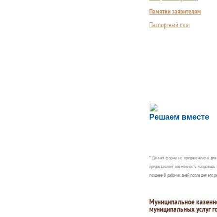
Памятки заявителям
Паспортный стол
Сложности с пол
Решаем вместе
Сообщите об этом
* Данная форма не предназначена дл
предоставляет возможность направить 
позднее 8 рабочих дней после дня его р
Муниципальное казенн
муниципальных услуг г