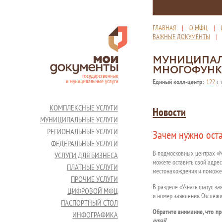
ГЛАВНАЯ
|
О МФЦ
|
ВАЖНЫЕ ДОКУМЕНТЫ
МУНИЦИПАЛ
МНОГОФУНК
Единый колл-центр:
122
с 
КОМПЛЕКСНЫЕ УСЛУГИ
Новости
МУНИЦИПАЛЬНЫЕ УСЛУГИ
РЕГИОНАЛЬНЫЕ УСЛУГИ
Зачем нужно оста
ФЕДЕРАЛЬНЫЕ УСЛУГИ
В подмосковных центрах «М
УСЛУГИ ДЛЯ БИЗНЕСА
можете оставить свой адрес
ПЛАТНЫЕ УСЛУГИ
местонахождения и поможет
ПРОЧИЕ УСЛУГИ
В разделе «Узнать статус з
ЦИФРОВОЙ МФЦ
и номер заявления. Отслежи
ПАСПОРТНЫЙ СТОЛ
Обратите внимание, что пр
ИНФОГРАФИКА
email
.