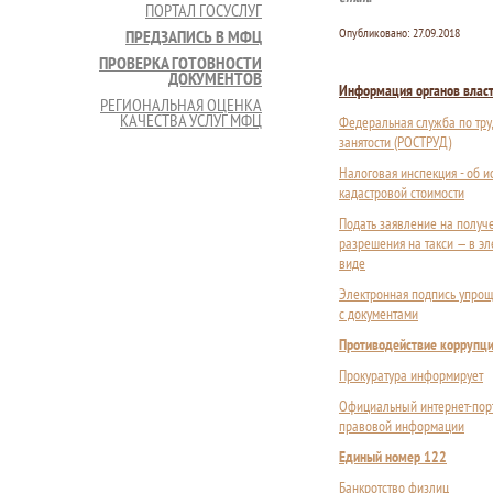
ПОРТАЛ ГОСУСЛУГ
Опубликовано:
27.09.2018
ПРЕДЗАПИСЬ В МФЦ
ПРОВЕРКА ГОТОВНОСТИ
ДОКУМЕНТОВ
Информация органов влас
РЕГИОНАЛЬНАЯ ОЦЕНКА
КАЧЕСТВА УСЛУГ МФЦ
Федеральная служба по тру
занятости (РОСТРУД)
Налоговая инспекция - об 
кадастровой стоимости
Подать заявление на получ
разрешения на такси — в э
виде
Электронная подпись упрощ
с документами
Противодействие коррупц
Прокуратура информирует
Официальный интернет-пор
правовой информации
Единый номер 122
Банкротство физлиц