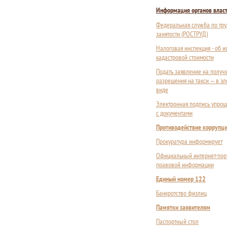
Информация органов влас
Федеральная служба по тру
занятости (РОСТРУД)
Налоговая инспекция - об 
кадастровой стоимости
Подать заявление на получ
разрешения на такси — в э
виде
Электронная подпись упрощ
с документами
Противодействие коррупц
Прокуратура информирует
Официальный интернет-пор
правовой информации
Единый номер 122
Банкротство физлиц
Памятки заявителям
Паспортный стол