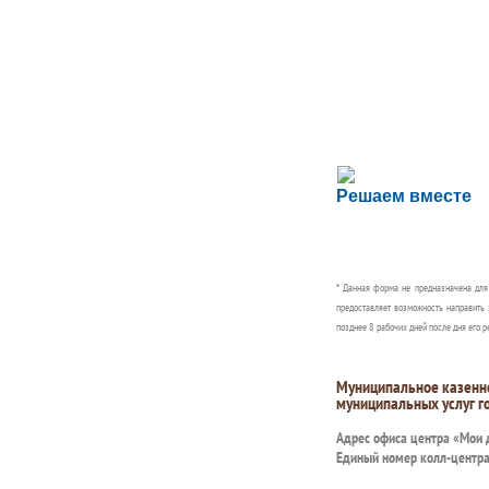
Сложности с пол
Решаем вместе
Сообщите об этом
* Данная форма не предназначена дл
предоставляет возможность направить 
позднее 8 рабочих дней после дня его р
Муниципальное казенн
муниципальных услуг г
Адрес офиса центра «Мои
Единый номер колл-центр