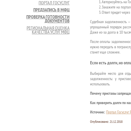
Авторизуйтесь на Г
ПОРТАЛ ГОСУСЛУГ
Закажите на порта
ПРЕДЗАПИСЬ В МФЦ
Ответ придет через 
ПРОВЕРКА ГОТОВНОСТИ
ДОКУМЕНТОВ
Судебная задолженность — 
упрощенный порядок рассмо
РЕГИОНАЛЬНАЯ ОЦЕНКА
КАЧЕСТВА УСЛУГ МФЦ
Даже из-за долга в 10 тыся
После оплаты задолженност
нужно передать в погрансл
станет еще сложнее.
Если есть долги, но оп
Выбирайте место для отды
задолженность: у приста
использовать.
Почему приставы запрещаю
Как проверить долги по на
Источник:
Портал Госуслуг
Опубликовано:
21.12.2018