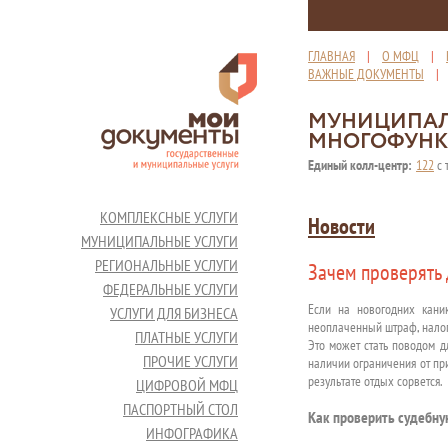
ГЛАВНАЯ
|
О МФЦ
|
ВАЖНЫЕ ДОКУМЕНТЫ
МУНИЦИПАЛ
МНОГОФУНК
Единый колл-центр:
122
с 
КОМПЛЕКСНЫЕ УСЛУГИ
Новости
МУНИЦИПАЛЬНЫЕ УСЛУГИ
РЕГИОНАЛЬНЫЕ УСЛУГИ
Зачем проверять 
ФЕДЕРАЛЬНЫЕ УСЛУГИ
Если на новогодних каник
УСЛУГИ ДЛЯ БИЗНЕСА
неоплаченный штраф, налог
ПЛАТНЫЕ УСЛУГИ
Это может стать поводом д
ПРОЧИЕ УСЛУГИ
наличии ограничения от при
результате отдых сорвется.
ЦИФРОВОЙ МФЦ
ПАСПОРТНЫЙ СТОЛ
Как проверить судебн
ИНФОГРАФИКА