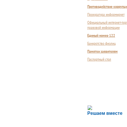
Противодействие коррупц
Прокуратура информирует
Официальный интернет-пор
правовой информации
Единый номер 122
Банкротство физлиц
Памятки заявителям
Паспортный стол
Сложности с пол
Решаем вместе
Сообщите об этом