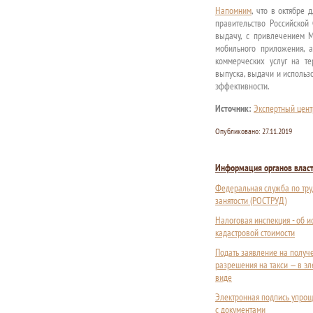
Напомним
, что в октябре
правительство Российской
выдачу, с привлечением 
мобильного приложения, 
коммерческих услуг на те
выпуска, выдачи и использ
эффективности.
Источник:
Экспертный цент
Опубликовано:
27.11.2019
Информация органов влас
Федеральная служба по тру
занятости (РОСТРУД)
Налоговая инспекция - об 
кадастровой стоимости
Подать заявление на получ
разрешения на такси — в э
виде
Электронная подпись упрощ
с документами