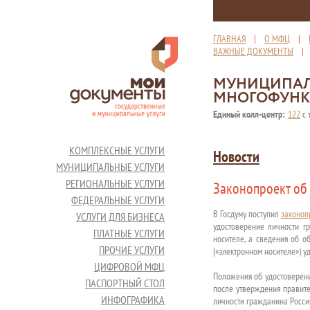
ГЛАВНАЯ
|
О МФЦ
|
ВАЖНЫЕ ДОКУМЕНТЫ
МУНИЦИПАЛ
МНОГОФУНК
Единый колл-центр:
122
с 
КОМПЛЕКСНЫЕ УСЛУГИ
Новости
МУНИЦИПАЛЬНЫЕ УСЛУГИ
РЕГИОНАЛЬНЫЕ УСЛУГИ
Законопроект об 
ФЕДЕРАЛЬНЫЕ УСЛУГИ
В Госдуму поступил
законоп
УСЛУГИ ДЛЯ БИЗНЕСА
удостоверение личности г
ПЛАТНЫЕ УСЛУГИ
носителе, а сведения об 
ПРОЧИЕ УСЛУГИ
(«электронном носителе») у
ЦИФРОВОЙ МФЦ
Положения об удостоверени
ПАСПОРТНЫЙ СТОЛ
после утверждения правите
ИНФОГРАФИКА
личности гражданина Росси