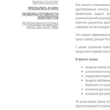
ПОРТАЛ ГОСУСЛУГ
Как сказано в пояснительн
ПРЕДЗАПИСЬ В МФЦ
удостоверяющих личность,
оформлению, выдаче, за
ПРОВЕРКА ГОТОВНОСТИ
ДОКУМЕНТОВ
взаимоотношений регулирую
перечень документов, удос
РЕГИОНАЛЬНАЯ ОЦЕНКА
КАЧЕСТВА УСЛУГ МФЦ
совершать по ним гражданс
Это снижает эффективность
прав и свобод граждан Росс
С целью устранения переч
предлагается принять зако
В проекте закона:
вводится понятие о
устанавливается пе
определяется переч
вводится требовани
бережного его хран
основания для отка
основания для приз
«В целом проект закона ис
время регулируются подзак