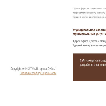
* Данная форма не предназначена дл
предоставляет возможность направить 
позднее 8 рабочих дней после дня его р
Муниципальное казенн
муниципальных услуг г
Адрес офиса центра «Мои
Единый номер колл-центр
Сайт находится в стад
разработки и наполн
Copyright © МКУ "МФЦ города Дубны"
Политика конфиденциальности