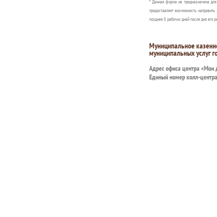
* Данная форма не предназначена дл
предоставляет возможность направить 
позднее 8 рабочих дней после дня его р
Муниципальное казенн
муниципальных услуг г
Адрес офиса центра «Мои
Единый номер колл-центр