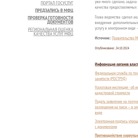
уже много сделано, задача
ПОРТАЛ ГОСУСЛУГ
качества предоставляемых у
ПРЕДЗАПИСЬ В МФЦ
Глава ведомства сделал акц
ПРОВЕРКА ГОТОВНОСТИ
ДОКУМЕНТОВ
внедрения дополнительны
услугу в электронном виде 
РЕГИОНАЛЬНАЯ ОЦЕНКА
КАЧЕСТВА УСЛУГ МФЦ
Источник:
Правительство М
Опубликовано:
24.10.2024
Информация органов влас
Федеральная служба по тру
занятости (РОСТРУД)
Налоговая инспекция - об 
кадастровой стоимости
Подать заявление на получ
разрешения на такси — в э
виде
Электронная подпись упрощ
с документами
Противодействие коррупц