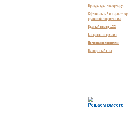
Прокуратура информирует
Официальный интернет-пор
правовой информации
Единый номер 122
Банкротство физлиц
Памятки заявителям
Паспортный стол
Сложности с пол
Решаем вместе
Сообщите об этом