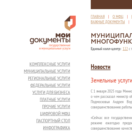
ГЛАВНАЯ
|
О МФЦ
|
ВАЖНЫЕ ДОКУМЕНТЫ
МУНИЦИПАЛ
МНОГОФУНК
Единый колл-центр:
122
с 
КОМПЛЕКСНЫЕ УСЛУГИ
Новости
МУНИЦИПАЛЬНЫЕ УСЛУГИ
РЕГИОНАЛЬНЫЕ УСЛУГИ
Земельные услуг
ФЕДЕРАЛЬНЫЕ УСЛУГИ
С 1 января 2025 года Мини
УСЛУГИ ДЛЯ БИЗНЕСА
о чем рассказал министр о
ПЛАТНЫЕ УСЛУГИ
Подмосковья Андрея Вор
ПРОЧИЕ УСЛУГИ
совершенствованию работы 
ЦИФРОВОЙ МФЦ
«Сейчас все государствен
ПАСПОРТНЫЙ СТОЛ
режиме ежегодно предос
ИНФОГРАФИКА
совершенствование качеств