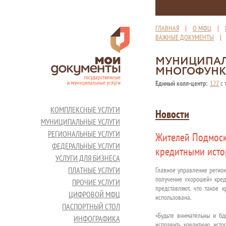
ГЛАВНАЯ
|
О МФЦ
|
ВАЖНЫЕ ДОКУМЕНТЫ
МУНИЦИПАЛ
МНОГОФУНК
Единый колл-центр:
122
с 
КОМПЛЕКСНЫЕ УСЛУГИ
Новости
МУНИЦИПАЛЬНЫЕ УСЛУГИ
РЕГИОНАЛЬНЫЕ УСЛУГИ
Жителей Подмоск
ФЕДЕРАЛЬНЫЕ УСЛУГИ
кредитными ист
УСЛУГИ ДЛЯ БИЗНЕСА
ПЛАТНЫЕ УСЛУГИ
Главное управление регио
получение «хорошей» кред
ПРОЧИЕ УСЛУГИ
представляют, что такое 
ЦИФРОВОЙ МФЦ
использована.
ПАСПОРТНЫЙ СТОЛ
«Будьте внимательны и б
ИНФОГРАФИКА
исправить кредитную ист