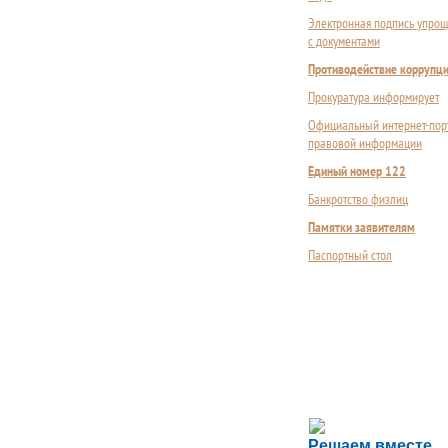
Электронная подпись упрощ
с документами
Противодействие коррупц
Прокуратура информирует
Официальный интернет-пор
правовой информации
Единый номер 122
Банкротство физлиц
Памятки заявителям
Паспортный стол
Сложности с пол
Решаем вместе