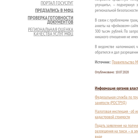
ПОРТАЛ ГОСУСЛУГ
улучшить», — подчеркнул 
ПРЕДЗАПИСЬ В МФЦ
региональной безопасности
ПРОВЕРКА ГОТОВНОСТИ
В связи с проблемами граж
ДОКУМЕНТОВ
анкеты на «фейковом» сайте
РЕГИОНАЛЬНАЯ ОЦЕНКА
300 тысяч рублей. По запр
КАЧЕСТВА УСЛУГ МФЦ
никакого отношения не имею
В ведомстве напоминают, ч
обратился и дал разрешени
Источник:
Правительство М
Опубликовано:
10.07.2020
Информация органов влас
Федеральная служба по тру
занятости (РОСТРУД)
Налоговая инспекция - об 
кадастровой стоимости
Подать заявление на получ
разрешения на такси — в э
виде