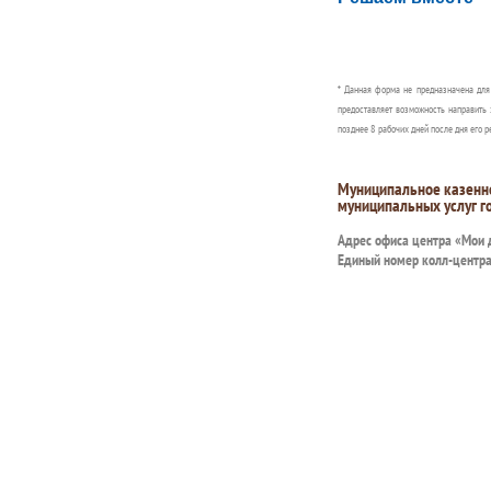
Сообщите об этом
* Данная форма не предназначена дл
предоставляет возможность направить 
позднее 8 рабочих дней после дня его р
Муниципальное казенн
муниципальных услуг г
Адрес офиса центра «Мои
Единый номер колл-центр